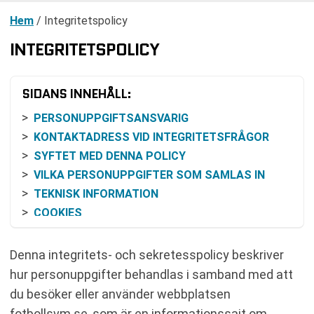
Hem
/
Integritetspolicy
INTEGRITETSPOLICY
SIDANS INNEHÅLL:
PERSONUPPGIFTSANSVARIG
KONTAKTADRESS VID INTEGRITETSFRÅGOR
SYFTET MED DENNA POLICY
VILKA PERSONUPPGIFTER SOM SAMLAS IN
TEKNISK INFORMATION
COOKIES
KONTAKTFORMULÄR OCH SUPPORT
EXTERNA LÄNKAR
Denna integritets- och sekretesspolicy beskriver
ÄNDAMÅL MED DATABEHANDLINGEN
hur personuppgifter behandlas i samband med att
RÄTTSLIG GRUND ENLIGT GDPR
du besöker eller använder webbplatsen
FULLGÖRANDE AV AVTAL
fotbollsvm.se, som är en informationssajt om