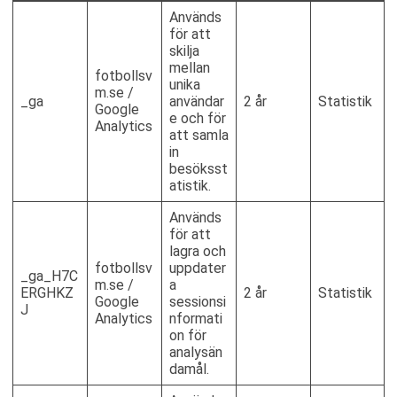
Används
för att
skilja
mellan
fotbollsv
unika
m.se /
_ga
användar
2 år
Statistik
Google
e och för
Analytics
att samla
in
besöksst
atistik.
Används
för att
lagra och
fotbollsv
uppdater
_ga_H7C
m.se /
a
ERGHKZ
2 år
Statistik
Google
sessionsi
J
Analytics
nformati
on för
analysän
damål.