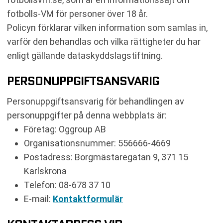
RÄTTSLIG FÖRPLIKTELSE
fotbolls-VM för personer över 18 år.
INTRESSEAVVÄGNING
Policyn förklarar vilken information som samlas in,
COOKIES OCH SPÅRNINGSTEKNIK
varför den behandlas och vilka rättigheter du har
LOGGFILER OCH TEKNISK INFORMATION
enligt gällande dataskyddslagstiftning.
LAGRINGSTID
TREDJEPARTSLEVERANTÖRER
PERSONUPPGIFTSANSVARIG
PUSHNOTISER VIA WEBPUSHR
Personuppgiftsansvarig för behandlingen av
DATAÖVERFÖRING UTANFÖR EU/EES
personuppgifter på denna webbplats är:
SÄKERHETSÅTGÄRDER
Företag: Oggroup AB
AUTOMATISERADE BESLUT OCH PROFILERING
Organisationsnummer: 556666-4669
DINA RÄTTIGHETER ENLIGT GDPR
HUR DU KAN HANTERA DINA VAL
Postadress: Borgmästaregatan 9, 371 15
ÄNDRINGAR I POLICYN
Karlskrona
Telefon: 08-678 37 10
E-mail:
Kontaktformulär