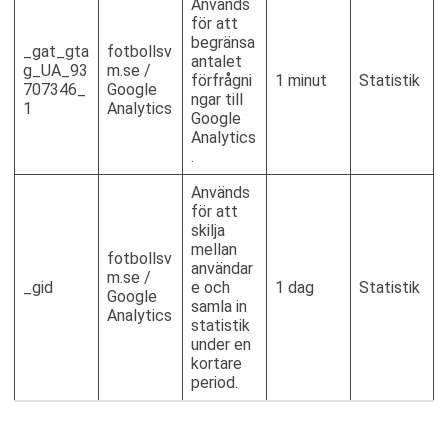
Används
för att
begränsa
_gat_gta
fotbollsv
antalet
g_UA_93
m.se /
förfrågni
1 minut
Statistik
707346_
Google
ngar till
1
Analytics
Google
Analytics
.
Används
för att
skilja
mellan
fotbollsv
användar
m.se /
_gid
e och
1 dag
Statistik
Google
samla in
Analytics
statistik
under en
kortare
period.