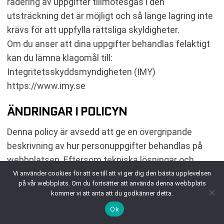
radering av uppgifter tillmötesgås i den
utsträckning det är möjligt och så länge lagring inte
krävs för att uppfylla rättsliga skyldigheter.
Om du anser att dina uppgifter behandlas felaktigt
kan du lämna klagomål till:
Integritetsskyddsmyndigheten (IMY)
https://www.imy.se
ÄNDRINGAR I POLICYN
Denna policy är avsedd att ge en övergripande
beskrivning av hur personuppgifter behandlas på
webbplatsen. Eftersom tekniska lösningar och
tredjepartstjänster kan förändras över tid kan vissa
Vi använder cookies för att se till att vi ger dig den bästa upplevelsen
på vår webbplats. Om du fortsätter att använda denna webbplats
detaljer komma att uppdateras i samband med
kommer vi att anta att du godkänner detta.
framtida revideringar av policyn.
Ok
Policyn kan också ändras vid behov för att spegla