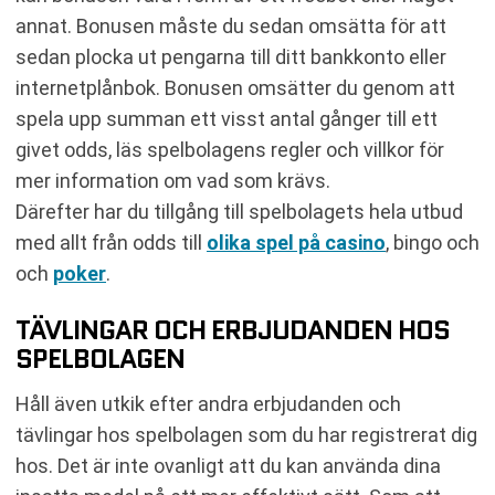
annat. Bonusen måste du sedan omsätta för att
sedan plocka ut pengarna till ditt bankkonto eller
internetplånbok. Bonusen omsätter du genom att
spela upp summan ett visst antal gånger till ett
givet odds, läs spelbolagens regler och villkor för
mer information om vad som krävs.
Därefter har du tillgång till spelbolagets hela utbud
med allt från odds till
olika spel på casino
, bingo och
och
poker
.
TÄVLINGAR OCH ERBJUDANDEN HOS
SPELBOLAGEN
Håll även utkik efter andra erbjudanden och
tävlingar hos spelbolagen som du har registrerat dig
hos. Det är inte ovanligt att du kan använda dina