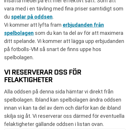
insatta medel på ett mer effektivt sätt. Som att
vara med i en tävling med fina priser samtidigt som
du
spelar på oddsen
.
Vi kommer att lyfta fram
erbjudanden från
spelbolagen
som du kan ta del av för att maximera
ditt spelande. Vi kommer att lägga upp erbjudanden
på fotbolls-VM så snart de finns uppe hos
spelbolagen.
VI RESERVERAR OSS FÖR
FELAKTIGHETER
Alla oddsen på denna sida hämtar vi direkt från
spelbolagen. Ibland kan spelbolagen ändra oddsen
innan vi kan ta del av dem och därför kan de ibland
skilja sig åt. Vi reserverar oss därmed för eventuella
felaktigheter gällande oddsen i listan ovan.