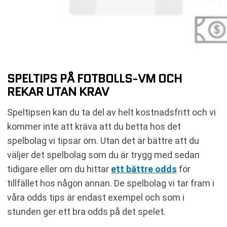
SPELTIPS PÅ FOTBOLLS-VM OCH
REKAR UTAN KRAV
Speltipsen kan du ta del av helt kostnadsfritt och vi
kommer inte att kräva att du betta hos det
spelbolag vi tipsar om. Utan det är bättre att du
väljer det spelbolag som du är trygg med sedan
tidigare eller om du hittar
ett bättre odds
för
tillfället hos någon annan. De spelbolag vi tar fram i
våra odds tips är endast exempel och som i
stunden ger ett bra odds på det spelet.