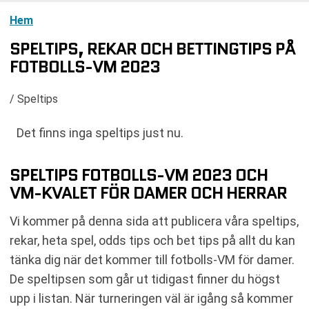
Hem
SPELTIPS, REKAR OCH BETTINGTIPS PÅ
FOTBOLLS-VM 2023
/
Speltips
Det finns inga speltips just nu.
SPELTIPS FOTBOLLS-VM 2023 OCH
VM-KVALET FÖR DAMER OCH HERRAR
Vi kommer på denna sida att publicera våra speltips,
rekar, heta spel, odds tips och bet tips på allt du kan
tänka dig när det kommer till fotbolls-VM för damer.
De speltipsen som går ut tidigast finner du högst
upp i listan. När turneringen väl är igång så kommer