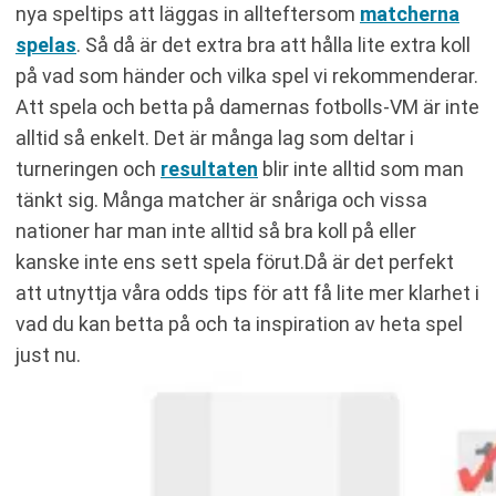
nya speltips att läggas in allteftersom
matcherna
spelas
. Så då är det extra bra att hålla lite extra koll
på vad som händer och vilka spel vi rekommenderar.
Att spela och betta på damernas fotbolls-VM är inte
alltid så enkelt. Det är många lag som deltar i
turneringen och
resultaten
blir inte alltid som man
tänkt sig. Många matcher är snåriga och vissa
nationer har man inte alltid så bra koll på eller
kanske inte ens sett spela förut.Då är det perfekt
att utnyttja våra odds tips för att få lite mer klarhet i
vad du kan betta på och ta inspiration av heta spel
just nu.