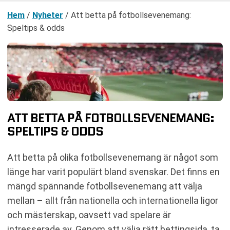
Hem
/
Nyheter
/
Att betta på fotbollsevenemang:
Speltips & odds
ATT BETTA PÅ FOTBOLLSEVENEMANG:
SPELTIPS & ODDS
Att betta på olika fotbollsevenemang är något som
länge har varit populärt bland svenskar. Det finns en
mängd spännande fotbollsevenemang att välja
mellan – allt från nationella och internationella ligor
och mästerskap, oavsett vad spelare är
intresserade av. Genom att välja rätt bettingsida, ta