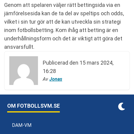
Genom att spelaren väljer rätt bettingsida via en
jämförelsesida kan de ta del av speltips och odds,
vilket i sin tur gör att de kan utveckla sin strategi
inom fotbollsbetting. Kom ihåg att betting är en
underhållningsform och det är viktigt att göra det
ansvarsfullt.
Publicerad den
15 mars 2024,
16:28
Av
Jonas
OM FOTBOLLSVM.SE
DAM-VM