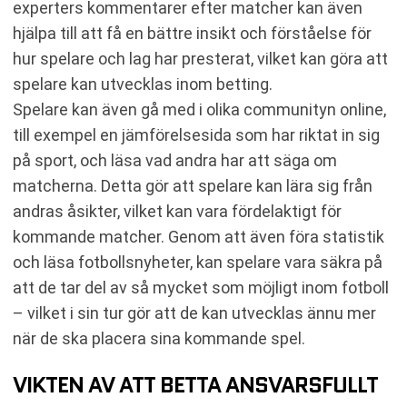
experters kommentarer efter matcher kan även
hjälpa till att få en bättre insikt och förståelse för
hur spelare och lag har presterat, vilket kan göra att
spelare kan utvecklas inom betting.
Spelare kan även gå med i olika communityn online,
till exempel en jämförelsesida som har riktat in sig
på sport, och läsa vad andra har att säga om
matcherna. Detta gör att spelare kan lära sig från
andras åsikter, vilket kan vara fördelaktigt för
kommande matcher. Genom att även föra statistik
och läsa fotbollsnyheter, kan spelare vara säkra på
att de tar del av så mycket som möjligt inom fotboll
– vilket i sin tur gör att de kan utvecklas ännu mer
när de ska placera sina kommande spel.
VIKTEN AV ATT BETTA ANSVARSFULLT