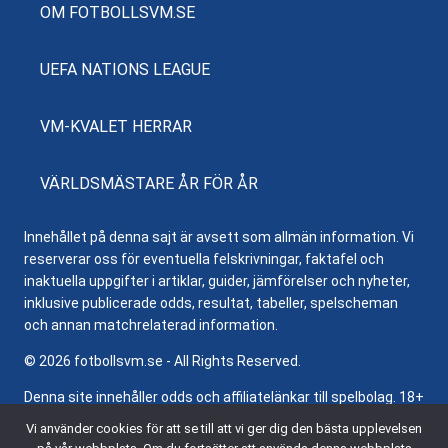
OM FOTBOLLSVM.SE
UEFA NATIONS LEAGUE
VM-KVALET HERRAR
VÄRLDSMÄSTARE ÅR FÖR ÅR
Innehållet på denna sajt är avsett som allmän information. Vi
reserverar oss för eventuella felskrivningar, faktafel och
inaktuella uppgifter i artiklar, guider, jämförelser och nyheter,
inklusive publicerade odds, resultat, tabeller, spelscheman
och annan matchrelaterad information.
© 2026 fotbollsvm.se - All Rights Reserved.
Denna site innehåller odds och affiliatelänkar till spelbolag. 18+
samt regler och villkor gäller. Besök
Stödlinjen.se
för hjälp och
Vi använder cookies för att se till att vi ger dig den bästa upplevelsen
information om ansvarsfullt spelande.