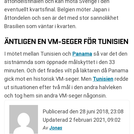
åttondelsfinalen och kan möta Sverige i den
eventuellt kvartsfinal. Belgien möter Japan i
åttondelen och sen är det med stor sannolikhet
Brasilien som väntar i kvarten.
ÄNTLIGEN EN VM-SEGER FÖR TUNISIEN
I mötet mellan Tunisien och
Panama
så var det den
sistnämnda som öppnade målskyttet i den 33
minuten. Och det firades vilt på läktaren då Panama
gick mot en historisk VM-seger. Men
Tunisien
redde
ut situationen efter två mål i den andra halvleken
och tog hem sin andra VM-seger någonsin.
Publicerad den
28 juni 2018, 23:08
Updaterad
2 februari 2021, 09:02
Av
Jonas