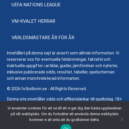
UEFA NATIONS LEAGUE
VM-KVALET HERRAR
VÄRLDSMÄSTARE ÅR FÖR ÅR
Innehållet på denna sajt är avsett som allmän information. Vi
reserverar oss för eventuella felskrivningar, faktafel och
inaktuella uppgifter i artiklar, guider, jämförelser och nyheter,
inklusive publicerade odds, resultat, tabeller, spelscheman
och annan matchrelaterad information.
© 2026 fotbollsvm.se - All Rights Reserved.
Denna site innehåller odds och affiliatelänkar till spelbolag. 18+
samt regler och villkor gäller. Besök
Stödlinjen.se
för hjälp och
Vi använder cookies för att se till att vi ger dig den bästa upplevelsen
information om ansvarsfullt spelande.
på vår webbplats. Om du fortsätter att använda denna webbplats
kommer vi att anta att du godkänner detta.
Ok