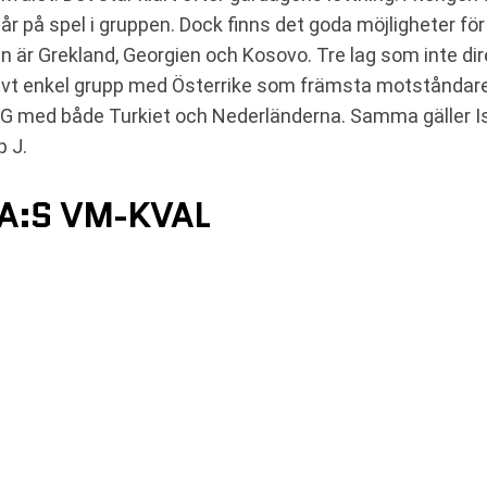
r på spel i gruppen. Dock finns det goda möjligheter för
pen är Grekland, Georgien och Kosovo. Tre lag som inte d
ativt enkel grupp med Österrike som främsta motståndare
rupp G med både Turkiet och Nederländerna. Samma gälle
 J.
FA:S VM-KVAL