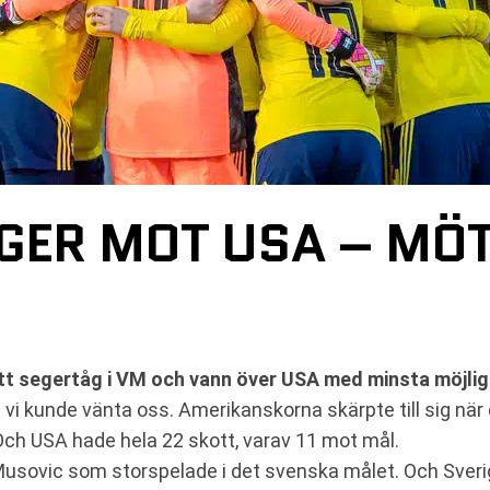
GER MOT USA – MÖT
tt segertåg i VM och vann över USA med minsta möjlig
i kunde vänta oss. Amerikanskorna skärpte till sig när d
Och USA hade hela 22 skott, varav 11 mot mål.
Musovic som storspelade i det svenska målet. Och Sverig