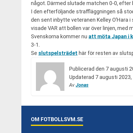
något. Därmed slutade matchen 0-0, efter bå
I den efterföljande straffläggningen så st
den sent inbytte veteranen Kelley O’Hara i 
visade VAR att bollen var över linjen, med 
Svenskorna kommer nu
att möta Japan i 
3-1.
Se
slutspelsträdet
här för resten av sluts
Publicerad den
7 augusti 2
Updaterad
7 augusti 2023,
Av
Jonas
OM FOTBOLLSVM.SE