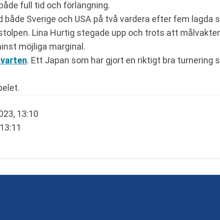
de full tid och förlängning.
od både Sverige och USA på två vardera efter fem lagda s
stolpen. Lina Hurtig stegade upp och trots att målvakten 
minst möjliga marginal.
kvarten
. Ett Japan som har gjort en riktigt bra turnerin
pelet.
023, 13:10
 13:11