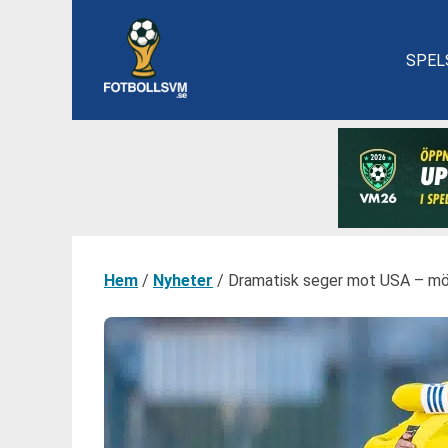
SPEL
Hem
/
Nyheter
/
Dramatisk seger mot USA – möt