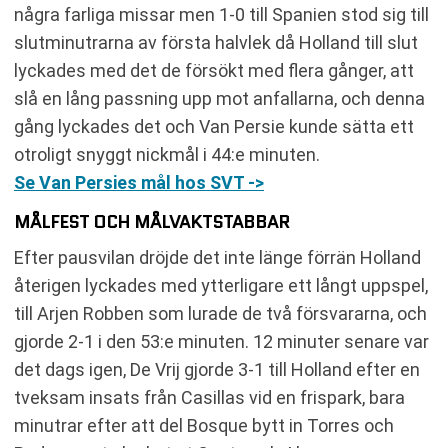
några farliga missar men 1-0 till Spanien stod sig till
slutminutrarna av första halvlek då Holland till slut
lyckades med det de försökt med flera gånger, att
slå en lång passning upp mot anfallarna, och denna
gång lyckades det och Van Persie kunde sätta ett
otroligt snyggt nickmål i 44:e minuten.
Se Van Persies mål hos SVT ->
MÅLFEST OCH MÅLVAKTSTABBAR
Efter pausvilan dröjde det inte länge förrän Holland
återigen lyckades med ytterligare ett långt uppspel,
till Arjen Robben som lurade de två försvararna, och
gjorde 2-1 i den 53:e minuten. 12 minuter senare var
det dags igen, De Vrij gjorde 3-1 till Holland efter en
tveksam insats från Casillas vid en frispark, bara
minutrar efter att del Bosque bytt in Torres och