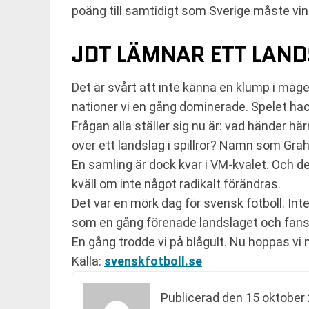
poäng till samtidigt som Sverige måste vi
JDT LÄMNAR ETT LANDS
Det är svårt att inte känna en klump i magen
nationer vi en gång dominerade. Spelet hack
Frågan alla ställer sig nu är: vad händer 
över ett landslag i spillror? Namn som Grah
En samling är dock kvar i VM-kvalet. Och 
kväll om inte något radikalt förändras.
Det var en mörk dag för svensk fotboll. Int
som en gång förenade landslaget och fans
En gång trodde vi på blågult. Nu hoppas vi
Källa:
svenskfotboll.se
Publicerad den
15 oktober 