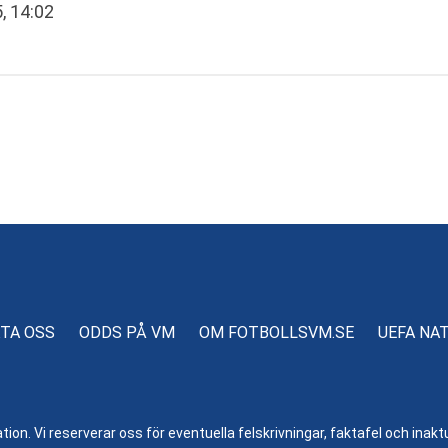
, 14:02
TA OSS
ODDS PÅ VM
OM FOTBOLLSVM.SE
UEFA NA
n. Vi reserverar oss för eventuella felskrivningar, faktafel och inaktue