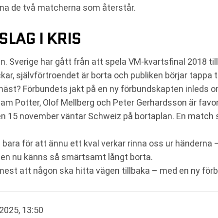
nna de två matcherna som återstår.
LAG I KRIS
. Sverige har gått från att spela VM-kvartsfinal 2018 till
ar, självförtroendet är borta och publiken börjar tappa t
härnäst? Förbundets jakt på en ny förbundskapten inleds 
am Potter, Olof Mellberg och Peter Gerhardsson är favori
den 15 november väntar Schweiz på bortaplan. En match s
e bara för att ännu ett kval verkar rinna oss ur händerna
en nu känns så smärtsamt långt borta.
 mest att någon ska hitta vägen tillbaka – med en ny fö
2025, 13:50