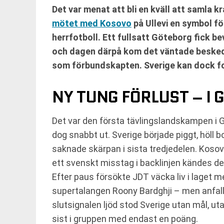
Det var menat att bli en kväll att samla kr
mötet med Kosovo
på Ullevi en symbol f
herrfotboll. Ett fullsatt Göteborg fick bev
och dagen därpå kom det väntade besked
som förbundskapten. Sverige kan dock for
NY TUNG FÖRLUST – I
Det var den första tävlingslandskampen i 
dog snabbt ut. Sverige började piggt, höll 
saknade skärpan i sista tredjedelen. Kosovo
ett svenskt misstag i backlinjen kändes de
Efter paus försökte JDT väcka liv i laget m
supertalangen Roony Bardghji – men anfal
slutsignalen ljöd stod Sverige utan mål, u
sist i gruppen med endast en poäng.