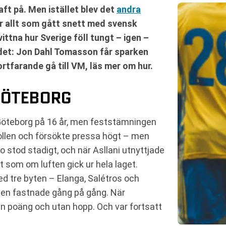
aft på. Men istället blev det
andra
ör allt som gått snett med svensk
ittna hur Sverige föll tungt – igen –
et: Jon Dahl Tomasson får sparken
tfarande gå till VM, läs mer om hur.
 GÖTEBORG
Göteborg på 16 år, men feststämningen
bollen och försökte pressa högt – men
 stod stadigt, och när Asllani utnyttjade
t som om luften gick ur hela laget.
ed tre byten – Elanga, Salétros och
len fastnade gång på gång. När
tan poäng och utan hopp. Och var fortsatt