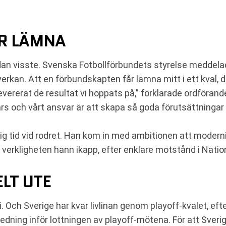
ÅR LÄMNA
an visste. Svenska Fotbollförbundets styrelse meddel
an. Att en förbundskapten får lämna mitt i ett kval, dire
 levererat de resultat vi hoppats på,” förklarade ordför
 mars och vårt ansvar är att skapa så goda förutsättningar
 tid vid rodret. Han kom in med ambitionen att moderni
verkligheten hann ikapp, efter enklare motstånd i Nati
LT UTE
i. Och Sverige har kvar livlinan genom playoff-kvalet, eft
edning inför lottningen av playoff-mötena. För att Sverig