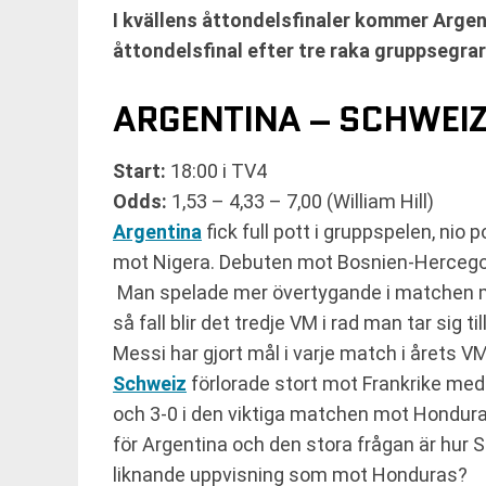
I kvällens åttondelsfinaler kommer Argen
åttondelsfinal efter tre raka gruppsegrar 
ARGENTINA – SCHWEI
Start:
18:00 i TV4
Odds:
1,53 – 4,33 – 7,00 (William Hill)
Argentina
fick full pott i gruppspelen, nio
mot Nigera. Debuten mot Bosnien-Hercegovin
Man spelade mer övertygande i matchen mot 
så fall blir det tredje VM i rad man tar sig til
Messi har gjort mål i varje match i årets VM 
Schweiz
förlorade stort mot Frankrike med
och 3-0 i den viktiga matchen mot Honduras
för Argentina och den stora frågan är hur S
liknande uppvisning som mot Honduras?