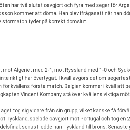
ten har två slutat oavgjort och fyra med seger för Arge
sson kommer att döma. Han blev ifrågasatt när han döm
y stormatch tyder på korrekt domslut.
ar, mot Algeriet med 2-1, mot Ryssland med 1-0 och Sydk
inte riktigt har övertygat. I kväll avgörs det om segerfes
n för kvällens första match. Belgien kommer i kväll att
apten Vincent Kompany stå över kvällens viktiga möte. 
aget tog sig vidare från sin grupp, vilket kanske få för
t Tyskland, spelade oavgjort mot Portugal och tog en 
ndelsfinal, senast ledde han Tyskland till brons. Senaste 