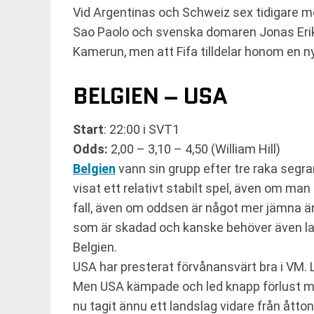
Vid Argentinas och Schweiz sex tidigare mö
Sao Paolo och svenska domaren Jonas Erik
Kamerun, men att Fifa tilldelar honom en n
BELGIEN – USA
Start
: 22:00 i SVT1
Odds:
2,00 – 3,10 – 4,50 (William Hill)
Belgien
vann sin grupp efter tre raka segr
visat ett relativt stabilt spel, även om man 
fall, även om oddsen är något mer jämna ä
som är skadad och kanske behöver även lagk
Belgien.
USA har presterat förvånansvärt bra i VM. L
Men USA kämpade och led knapp förlust mo
nu tagit ännu ett landslag vidare från åtto