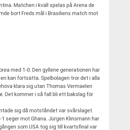
ntina. Matchen i kväll spelas på Arena de
de bort Freds mål i Brasiliens match mot
orea med 1-0. Den gyllene generationen har
ten kan fortsätta. Spelbolagen tror det i alla
 behöva klara sig utan Thomas Vermaelen
Det kommer i så fall bli ett bakslag för
väntade sig då motståndet var svårslaget.
2-1 seger mot Ghana. Jürgen Klinsmann har
gången som USA tog sig till kvartsfinal var