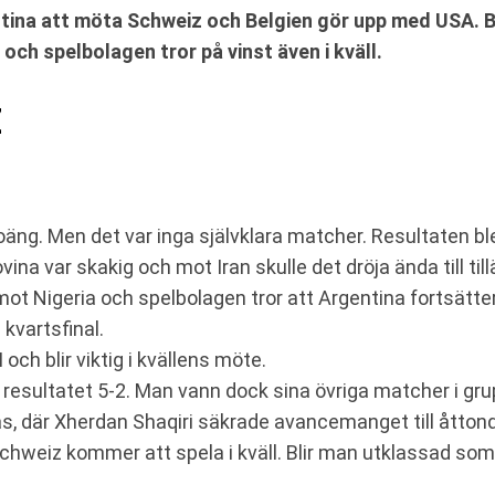
tina att möta Schweiz och Belgien gör upp med USA. Bå
och spelbolagen tror på vinst även i kväll.
Z
 poäng. Men det var inga självklara matcher. Resultaten b
a var skakig och mot Iran skulle det dröja ända till til
Nigeria och spelbolagen tror att Argentina fortsätter på
l kvartsfinal.
och blir viktig i kvällens möte.
 resultatet 5-2. Man vann dock sina övriga matcher i gr
, där Xherdan Shaqiri säkrade avancemanget till åttondel
chweiz kommer att spela i kväll. Blir man utklassad som i