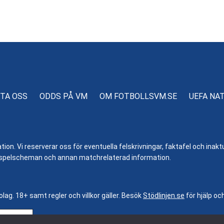
TA OSS
ODDS PÅ VM
OM FOTBOLLSVM.SE
UEFA NA
n. Vi reserverar oss för eventuella felskrivningar, faktafel och inaktue
er, spelscheman och annan matchrelaterad information.
bolag. 18+ samt regler och villkor gäller. Besök
Stödlinjen.se
för hjälp oc