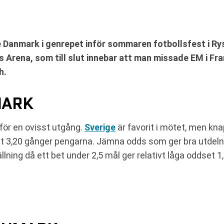
 Danmark i genrepet inför sommaren fotbollsfest i Rys
 Arena, som till slut innebar att man missade EM i Fr
h.
MARK
för en ovisst utgång.
Sverige
är favorit i mötet, men kna
 ut 3,20 gånger pengarna. Jämna odds som ger bra utdeln
ällning då ett bet under 2,5 mål ger relativt låga oddset 