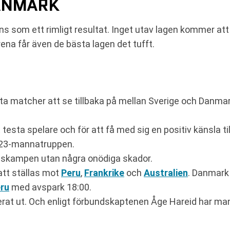
DANMARK
 känns som ett rimligt resultat. Inget utav lagen kommer a
na får även de bästa lagen det tufft.
a matcher att se tillbaka på mellan Sverige och Danmark
testa spelare och för att få med sig en positiv känsla til
 23-mannatruppen.
andskampen utan några onödiga skador.
tt ställas mot
Peru
,
Frankrike
och
Australien
. Danmark
ru
med avspark 18:00.
at ut. Och enligt förbundskaptenen Åge Hareid har man f