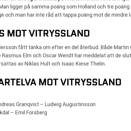
a. Man ligger på samma poäng som Holland och tre poäng e
rige och man har inte råd att tappa poäng mot de mindre 
S MOT VITRYSSLAND
dersson fått tänka om efter en del återbud. Både Martin
e Rasmus Elm och Oscar Wendt har meddelat att de sluta
rsättas av Niklas Hult och Isaac Kiese Thelin.
ARTELVA MOT VITRYSSLAND
 Andreas Granqvist – Ludwig Augustinsson
kdal – Emil Forsberg