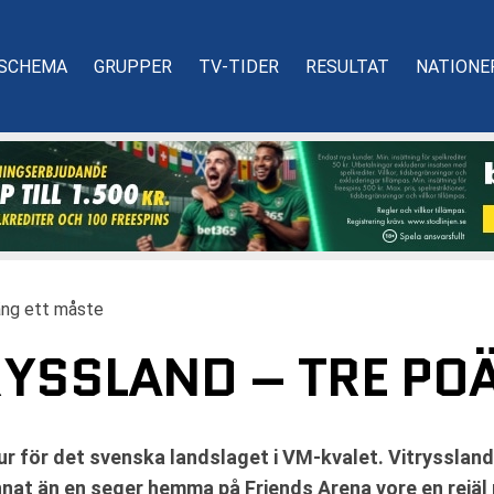
SCHEMA
GRUPPER
TV-TIDER
RESULTAT
NATIONE
äng ett måste
RYSSLAND – TRE PO
ur för det svenska landslaget i VM-kvalet. Vitryssland
annat än en seger hemma på Friends Arena vore en rejäl