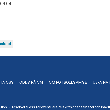
 09:04
ssland
TA OSS
ODDS PÅ VM
OM FOTBOLLSVM.SE
UEFA NA
n. Vi reserverar oss för eventuella felskrivningar, faktafel och inaktue