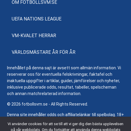
OM FOTBOLLSVM.SE
UEFA NATIONS LEAGUE
VM-KVALET HERRAR
VÄRLDSMÄSTARE ÅR FÖR ÅR
Innehållet på denna sajt är avsett som allmän information. Vi
reserverar oss för eventuella felskrivningar, faktafel och
inaktuella uppgifter i artiklar, guider, jämförelser och nyheter,
inklusive publicerade odds, resultat, tabeller, spelscheman
och annan matchrelaterad information.
© 2026 fotbollsvm.se - All Rights Reserved.
Denna site innehåller odds och affiliatelänkar till spelbolag. 18+
samt regler och villkor gäller. Besök
Stödlinjen.se
för hjälp och
Vi använder cookies för att se till att vi ger dig den bästa upplevelsen
information om ansvarsfullt spelande.
på vår webbplats. Om du fortsätter att använda denna webbplats