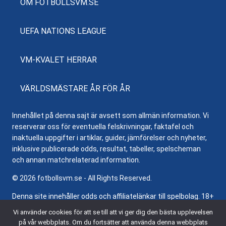
OM FOTBOLLSVM.SE
UEFA NATIONS LEAGUE
VM-KVALET HERRAR
VÄRLDSMÄSTARE ÅR FÖR ÅR
Innehållet på denna sajt är avsett som allmän information. Vi
reserverar oss för eventuella felskrivningar, faktafel och
inaktuella uppgifter i artiklar, guider, jämförelser och nyheter,
inklusive publicerade odds, resultat, tabeller, spelscheman
och annan matchrelaterad information.
© 2026 fotbollsvm.se - All Rights Reserved.
Denna site innehåller odds och affiliatelänkar till spelbolag. 18+
samt regler och villkor gäller. Besök
Stödlinjen.se
för hjälp och
Vi använder cookies för att se till att vi ger dig den bästa upplevelsen
information om ansvarsfullt spelande.
på vår webbplats. Om du fortsätter att använda denna webbplats