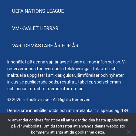
UEFA NATIONS LEAGUE
VM-KVALET HERRAR
VÄRLDSMÄSTARE ÅR FÖR ÅR
Innehållet på denna sajt är avsett som allmän information. Vi
reserverar oss för eventuella felskrivningar, faktafel och
inaktuella uppgifter i artiklar, guider, jämförelser och nyheter,
inklusive publicerade odds, resultat, tabeller, spelscheman
och annan matchrelaterad information.
© 2026 fotbollsvm.se - All Rights Reserved.
Denna site innehåller odds och affiliatelänkar till spelbolag. 18+
samt regler och villkor gäller. Besök
Stödlinjen.se
för hjälp och
Vi använder cookies för att se till att vi ger dig den bästa upplevelsen
information om ansvarsfullt spelande.
på vår webbplats. Om du fortsätter att använda denna webbplats
kommer vi att anta att du godkänner detta.