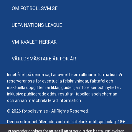
OM FOTBOLLSVM.SE
UEFA NATIONS LEAGUE
VM-KVALET HERRAR
VÄRLDSMÄSTARE ÅR FÖR ÅR
Innehållet på denna sajt är avsett som allmän information. Vi
reserverar oss för eventuella felskrivningar, faktafel och
inaktuella uppgifter i artiklar, guider, jämförelser och nyheter,
inklusive publicerade odds, resultat, tabeller, spelscheman
och annan matchrelaterad information.
© 2026 fotbollsvm.se - All Rights Reserved.
Denna site innehåller odds och affiliatelänkar till spelbolag. 18+
samt regler och villkor gäller. Besök
Stödlinjen.se
för hjälp och
Vi använder cookies för att se till att vi ger dig den bästa upplevelsen