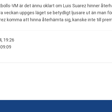
otbolls-VM är det ännu oklart om Luis Suarez hinner åter
 veckan uppges läget se betydligt ljusare ut än man förs
ez komma att hinna återhämta sig, kanske inte till prem
, 19:26
 09:09