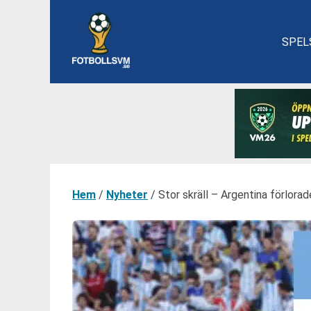
SPEL
Hem
/
Nyheter
/
Stor skräll – Argentina förlora