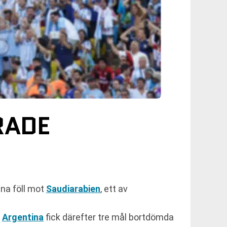
RADE
ina föll mot
Saudiarabien
, ett av
.
Argentina
fick därefter tre mål bortdömda