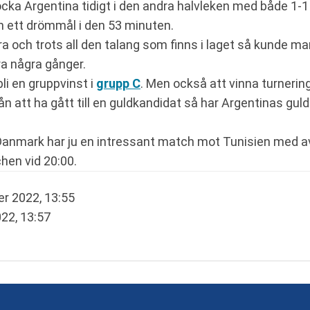
ocka Argentina tidigt i den andra halvleken med både 1-1
n ett drömmål i den 53 minuten.
a och trots all den talang som finns i laget så kunde man
ra några gånger.
li en gruppvinst i
grupp C
. Men också att vinna turnerin
n att ha gått till en guldkandidat så har Argentinas gul
n? Danmark har ju en intressant match mot Tunisien med 
hen vid 20:00.
r 2022, 13:55
22, 13:57