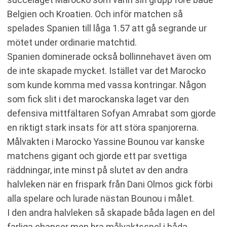
Belgien och Kroatien. Och inför matchen så
spelades Spanien till låga 1.57 att gå segrande ur
mötet under ordinarie matchtid.
Spanien dominerade också bollinnehavet även om
de inte skapade mycket. Istället var det Marocko
som kunde komma med vassa kontringar. Någon
som fick slit i det marockanska laget var den
defensiva mittfältaren Sofyan Amrabat som gjorde
en riktigt stark insats för att störa spanjorerna.
Målvakten i Marocko Yassine Bounou var kanske
matchens gigant och gjorde ett par svettiga
räddningar, inte minst på slutet av den andra
halvleken när en frispark från Dani Olmos gick förbi
alla spelare och lurade nästan Bounou i målet.
I den andra halvleken så skapade båda lagen en del
farliga chanser men bra målvaktsspel i båda