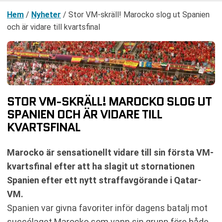
Hem
/
Nyheter
/
Stor VM-skräll! Marocko slog ut Spanien
och är vidare till kvartsfinal
STOR VM-SKRÄLL! MAROCKO SLOG UT
SPANIEN OCH ÄR VIDARE TILL
KVARTSFINAL
Marocko är sensationellt vidare till sin första VM-
kvartsfinal efter att ha slagit ut stornationen
Spanien efter ett nytt straffavgörande i Qatar-
VM.
Spanien var givna favoriter inför dagens batalj mot
succélaget Marocko som vann sin grupp före både