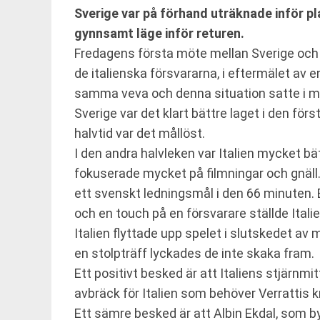
Sverige var på förhand uträknade inför pl
gynnsamt läge inför returen.
Fredagens första möte mellan Sverige och It
de italienska försvararna, i eftermälet av 
samma veva och denna situation satte i 
Sverige var det klart bättre laget i den för
halvtid var det mållöst.
I den andra halvleken var Italien mycket bät
fokuserade mycket på filmningar och gnäll.
ett svenskt ledningsmål i den 66 minuten. 
och en touch på en försvarare ställde Italie
Italien flyttade upp spelet i slutskedet av 
en stolpträff lyckades de inte skaka fram.
Ett positivt besked är att Italiens stjärnmit
avbräck för Italien som behöver Verrattis kr
Ett sämre besked är att Albin Ekdal, som b