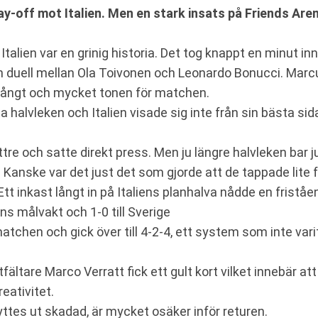
ay-off mot Italien. Men en stark insats på Friends Are
alien var en grinig historia. Det tog knappt en minut in
en duell mellan Ola Toivonen och Leonardo Bonucci. Marcus
mångt och mycket tonen för matchen.
sta halvleken och Italien visade sig inte från sin bästa si
tre och satte direkt press. Men ju längre halvleken bar ju
 Kanske var det just det som gjorde att de tappade lite 
Ett inkast långt in på Italiens planhalva nådde en fris
ns målvakt och 1-0 till Sverige
matchen och gick över till 4-2-4, ett system som inte var
tfältare Marco Verratt fick ett gult kort vilket innebär at
eativitet.
yttes ut skadad, är mycket osäker inför returen.