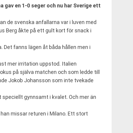
na gav en 1-0 seger och nu har Sverige ett
nan de svenska anfallarna var i luven med
 Berg åkte på ett gult kort för snack i
da. Det fanns lägen åt båda hållen men i
st mer irritation uppstod. Italien
fokus på själva matchen och som ledde till
tående Jokob Johansson som inte tvekade
it speciellt gynnsamt i kvalet. Och mer än
t han missar returen i Milano. Ett stort