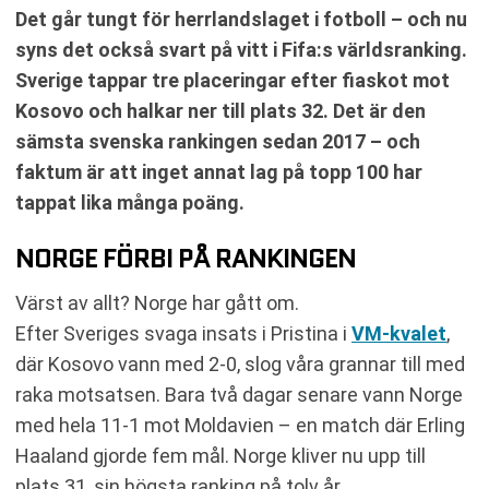
Det går tungt för herrlandslaget i fotboll – och nu
syns det också svart på vitt i Fifa:s världsranking.
Sverige tappar tre placeringar efter fiaskot mot
Kosovo och halkar ner till plats 32. Det är den
sämsta svenska rankingen sedan 2017 – och
faktum är att inget annat lag på topp 100 har
tappat lika många poäng.
NORGE FÖRBI PÅ RANKINGEN
Värst av allt? Norge har gått om.
Efter Sveriges svaga insats i Pristina i
VM-kvalet
,
där Kosovo vann med 2-0, slog våra grannar till med
raka motsatsen. Bara två dagar senare vann Norge
med hela 11-1 mot Moldavien – en match där Erling
Haaland gjorde fem mål. Norge kliver nu upp till
plats 31, sin högsta ranking på tolv år.