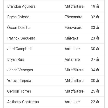
Brandon Aguilera
Mittfältare
19 år
Bryan Oviedo
Försvarare
32 år
Óscar Duarte
Försvarare
33 år
Patrick Sequeira
Målvakt
23 år
Joel Campbell
Anfallare
30 år
Bryan Ruiz
Anfallare
37 år
Johan Venegas
Mittfältare
34 år
Yeltsin Tejeda
Mittfältare
30 år
Gerson Torres
Mittfältare
25 år
Anthony Contreras
Anfallare
22 år