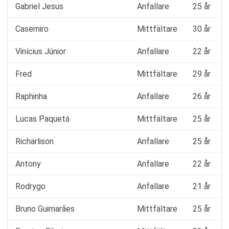
Gabriel Jesus
Anfallare
25 år
Casemiro
Mittfältare
30 år
Vinícius Júnior
Anfallare
22 år
Fred
Mittfältare
29 år
Raphinha
Anfallare
26 år
Lucas Paquetá
Mittfältare
25 år
Richarlison
Anfallare
25 år
Antony
Anfallare
22 år
Rodrygo
Anfallare
21 år
Bruno Guimarães
Mittfältare
25 år