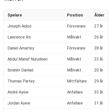
Spelare
Position
Ålder
Joseph Aidoo
Försvarare
27 år
Lawrence Ati
Målvakt
26 år
Daniel Amartey
Försvarare
28 år
Abdul Manaf Nurudeen
Målvakt
23 år
Ibrahim Danlad
Målvakt
20 år
Thomas Partey
Mittfältare
29 år
André Ayew
Anfallare
33 år
Jordan Ayew
Anfallare
31 år