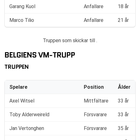
Garang Kuol
Anfallare
18 år
Marco Tilio
Anfallare
21 år
Truppen som skickar till .
BELGIENS VM-TRUPP
TRUPPEN
Spelare
Position
Ålder
Axel Witsel
Mittfältare
33 år
Toby Alderweireld
Försvarare
33 år
Jan Vertonghen
Försvarare
35 år