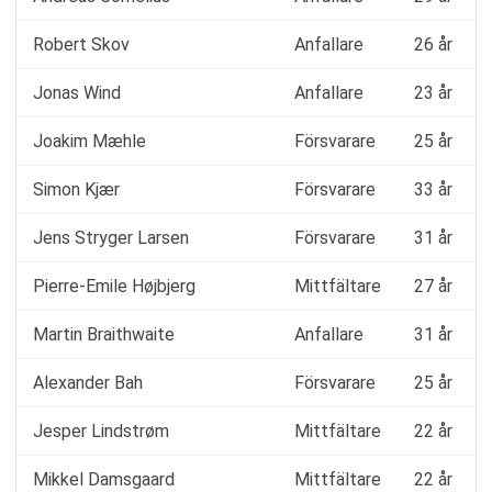
Robert Skov
Anfallare
26 år
Jonas Wind
Anfallare
23 år
Joakim Mæhle
Försvarare
25 år
Simon Kjær
Försvarare
33 år
Jens Stryger Larsen
Försvarare
31 år
Pierre-Emile Højbjerg
Mittfältare
27 år
Martin Braithwaite
Anfallare
31 år
Alexander Bah
Försvarare
25 år
Jesper Lindstrøm
Mittfältare
22 år
Mikkel Damsgaard
Mittfältare
22 år