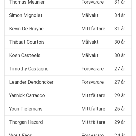
Thomas Meunier
Försvarare
31 år
Simon Mignolet
Målvakt
34 år
Kevin De Bruyne
Mittfältare
31 år
Thibaut Courtois
Målvakt
30 år
Koen Casteels
Målvakt
30 år
Timothy Castagne
Försvarare
27 år
Leander Dendoncker
Försvarare
27 år
Yannick Carrasco
Mittfältare
29 år
Youri Tielemans
Mittfältare
25 år
Thorgan Hazard
Mittfältare
29 år
Wout Faes
Försvarare
24 år