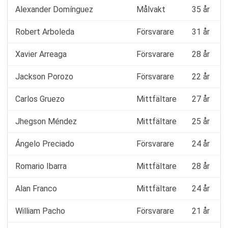
Alexander Domínguez
Målvakt
35 år
Robert Arboleda
Försvarare
31 år
Xavier Arreaga
Försvarare
28 år
Jackson Porozo
Försvarare
22 år
Carlos Gruezo
Mittfältare
27 år
Jhegson Méndez
Mittfältare
25 år
Ángelo Preciado
Försvarare
24 år
Romario Ibarra
Mittfältare
28 år
Alan Franco
Mittfältare
24 år
William Pacho
Försvarare
21 år