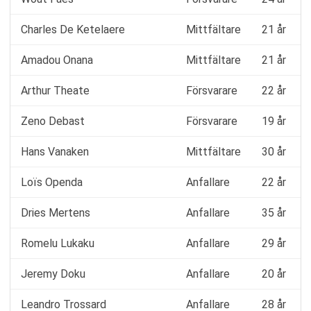
Charles De Ketelaere
Mittfältare
21 år
Amadou Onana
Mittfältare
21 år
Arthur Theate
Försvarare
22 år
Zeno Debast
Försvarare
19 år
Hans Vanaken
Mittfältare
30 år
Loïs Openda
Anfallare
22 år
Dries Mertens
Anfallare
35 år
Romelu Lukaku
Anfallare
29 år
Jeremy Doku
Anfallare
20 år
Leandro Trossard
Anfallare
28 år