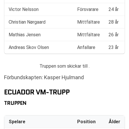
Victor Nelsson
Försvarare
24 år
Christian Nørgaard
Mittfältare
28 år
Mathias Jensen
Mittfältare
26 år
Andreas Skov Olsen
Anfallare
23 år
Truppen som skickar till .
Förbundskapten: Kasper Hjulmand
ECUADOR VM-TRUPP
TRUPPEN
Spelare
Position
Ålder