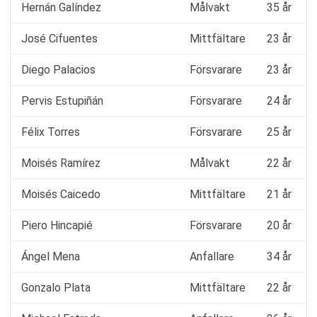
Hernán Galíndez
Målvakt
35 år
José Cifuentes
Mittfältare
23 år
Diego Palacios
Försvarare
23 år
Pervis Estupiñán
Försvarare
24 år
Félix Torres
Försvarare
25 år
Moisés Ramírez
Målvakt
22 år
Moisés Caicedo
Mittfältare
21 år
Piero Hincapié
Försvarare
20 år
Ángel Mena
Anfallare
34 år
Gonzalo Plata
Mittfältare
22 år