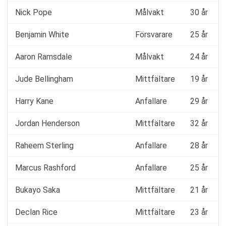
Nick Pope
Målvakt
30 år
Benjamin White
Försvarare
25 år
Aaron Ramsdale
Målvakt
24 år
Jude Bellingham
Mittfältare
19 år
Harry Kane
Anfallare
29 år
Jordan Henderson
Mittfältare
32 år
Raheem Sterling
Anfallare
28 år
Marcus Rashford
Anfallare
25 år
Bukayo Saka
Mittfältare
21 år
Declan Rice
Mittfältare
23 år