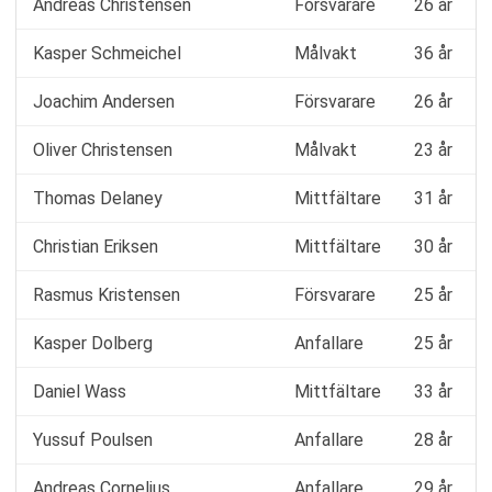
Andreas Christensen
Försvarare
26 år
Kasper Schmeichel
Målvakt
36 år
Joachim Andersen
Försvarare
26 år
Oliver Christensen
Målvakt
23 år
Thomas Delaney
Mittfältare
31 år
Christian Eriksen
Mittfältare
30 år
Rasmus Kristensen
Försvarare
25 år
Kasper Dolberg
Anfallare
25 år
Daniel Wass
Mittfältare
33 år
Yussuf Poulsen
Anfallare
28 år
Andreas Cornelius
Anfallare
29 år