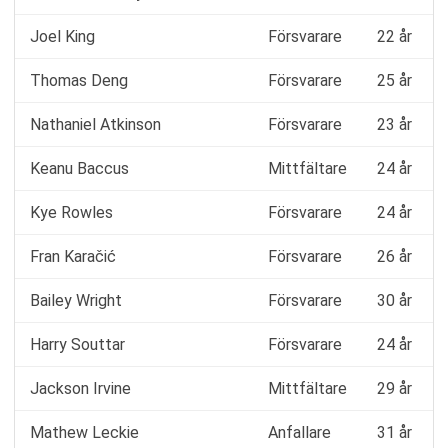
Joel King
Försvarare
22 år
Thomas Deng
Försvarare
25 år
Nathaniel Atkinson
Försvarare
23 år
Keanu Baccus
Mittfältare
24 år
Kye Rowles
Försvarare
24 år
Fran Karačić
Försvarare
26 år
Bailey Wright
Försvarare
30 år
Harry Souttar
Försvarare
24 år
Jackson Irvine
Mittfältare
29 år
Mathew Leckie
Anfallare
31 år