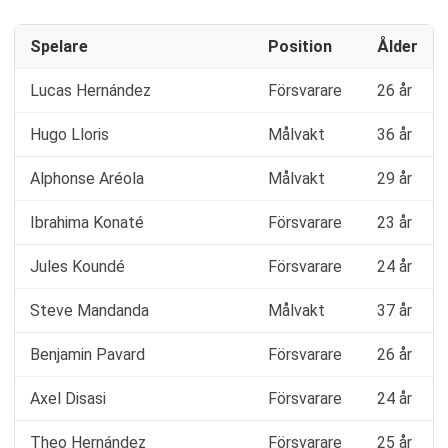
Spelare
Position
Ålder
Lucas Hernández
Försvarare
26 år
Hugo Lloris
Målvakt
36 år
Alphonse Aréola
Målvakt
29 år
Ibrahima Konaté
Försvarare
23 år
Jules Koundé
Försvarare
24 år
Steve Mandanda
Målvakt
37 år
Benjamin Pavard
Försvarare
26 år
Axel Disasi
Försvarare
24 år
Theo Hernández
Försvarare
25 år