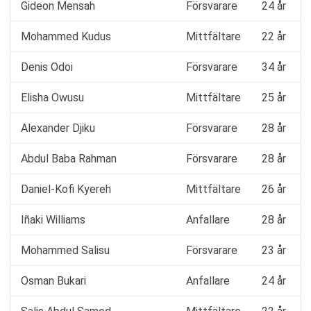
Gideon Mensah
Försvarare
24 år
Mohammed Kudus
Mittfältare
22 år
Denis Odoi
Försvarare
34 år
Elisha Owusu
Mittfältare
25 år
Alexander Djiku
Försvarare
28 år
Abdul Baba Rahman
Försvarare
28 år
Daniel-Kofi Kyereh
Mittfältare
26 år
Iñaki Williams
Anfallare
28 år
Mohammed Salisu
Försvarare
23 år
Osman Bukari
Anfallare
24 år