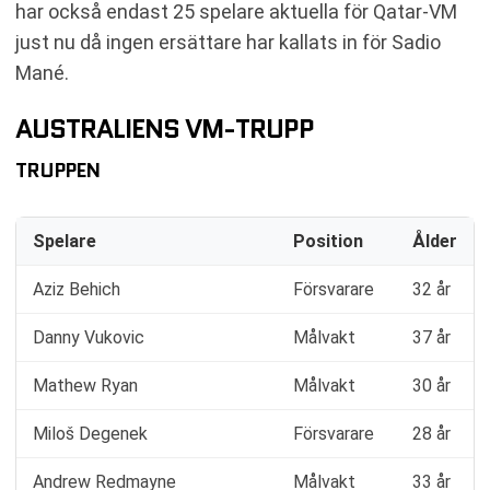
har också endast 25 spelare aktuella för Qatar-VM
just nu då ingen ersättare har kallats in för Sadio
Mané.
AUSTRALIENS VM-TRUPP
TRUPPEN
Spelare
Position
Ålder
Aziz Behich
Försvarare
32 år
Danny Vukovic
Målvakt
37 år
Mathew Ryan
Målvakt
30 år
Miloš Degenek
Försvarare
28 år
Andrew Redmayne
Målvakt
33 år