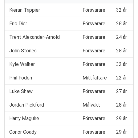
Kieran Trippier
Försvarare
32 år
Eric Dier
Försvarare
28 år
Trent Alexander-Arnold
Försvarare
24 år
John Stones
Försvarare
28 år
Kyle Walker
Försvarare
32 år
Phil Foden
Mittfältare
22 år
Luke Shaw
Försvarare
27 år
Jordan Pickford
Målvakt
28 år
Harry Maguire
Försvarare
29 år
Conor Coady
Försvarare
29 år