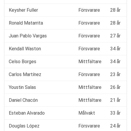
Keysher Fuller
Försvarare
28 år
Ronald Matarrita
Försvarare
28 år
Juan Pablo Vargas
Försvarare
27 år
Kendall Waston
Försvarare
34 år
Celso Borges
Mittfältare
34 år
Carlos Martínez
Försvarare
23 år
Youstin Salas
Mittfältare
26 år
Daniel Chacón
Mittfältare
21 år
Esteban Alvarado
Målvakt
33 år
Douglas López
Försvarare
24 år