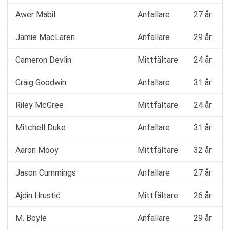
Awer Mabil
Anfallare
27 år
Jamie MacLaren
Anfallare
29 år
Cameron Devlin
Mittfältare
24 år
Craig Goodwin
Anfallare
31 år
Riley McGree
Mittfältare
24 år
Mitchell Duke
Anfallare
31 år
Aaron Mooy
Mittfältare
32 år
Jason Cummings
Anfallare
27 år
Ajdin Hrustić
Mittfältare
26 år
M. Boyle
Anfallare
29 år