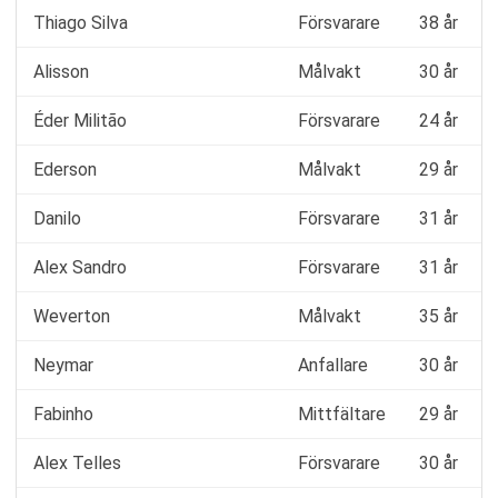
Thiago Silva
Försvarare
38 år
Alisson
Målvakt
30 år
Éder Militão
Försvarare
24 år
Ederson
Målvakt
29 år
Danilo
Försvarare
31 år
Alex Sandro
Försvarare
31 år
Weverton
Målvakt
35 år
Neymar
Anfallare
30 år
Fabinho
Mittfältare
29 år
Alex Telles
Försvarare
30 år