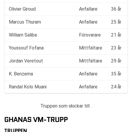
Olivier Giroud
Anfallare
36 år
Marcus Thuram
Anfallare
25 år
William Saliba
Försvarare
21 år
Youssouf Fofana
Mittfältare
23 år
Jordan Veretout
Mittfältare
29 år
K. Benzema
Anfallare
35 år
Randal Kolo Muani
Anfallare
24 år
Truppen som skickar till .
GHANAS VM-TRUPP
TRUPPEN