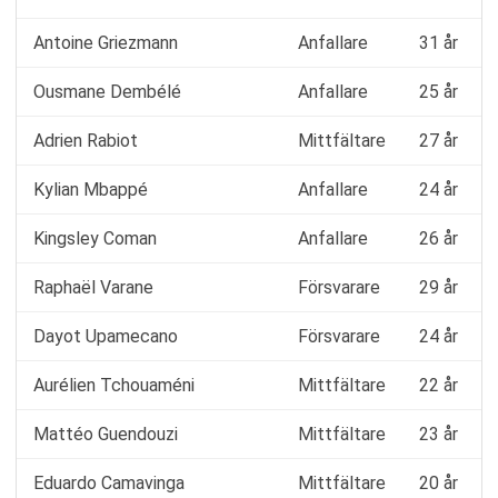
Antoine Griezmann
Anfallare
31 år
Ousmane Dembélé
Anfallare
25 år
Adrien Rabiot
Mittfältare
27 år
Kylian Mbappé
Anfallare
24 år
Kingsley Coman
Anfallare
26 år
Raphaël Varane
Försvarare
29 år
Dayot Upamecano
Försvarare
24 år
Aurélien Tchouaméni
Mittfältare
22 år
Mattéo Guendouzi
Mittfältare
23 år
Eduardo Camavinga
Mittfältare
20 år