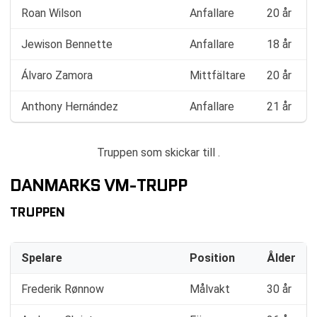
Roan Wilson
Anfallare
20 år
Jewison Bennette
Anfallare
18 år
Álvaro Zamora
Mittfältare
20 år
Anthony Hernández
Anfallare
21 år
Truppen som skickar till .
DANMARKS VM-TRUPP
TRUPPEN
Spelare
Position
Ålder
Frederik Rønnow
Målvakt
30 år