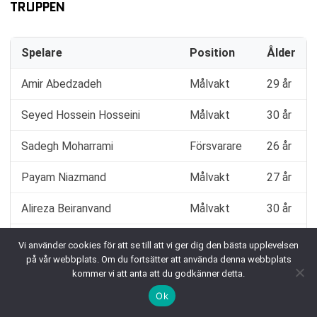
TRUPPEN
Spelare
Position
Ålder
Amir Abedzadeh
Målvakt
29 år
Seyed Hossein Hosseini
Målvakt
30 år
Sadegh Moharrami
Försvarare
26 år
Payam Niazmand
Målvakt
27 år
Alireza Beiranvand
Målvakt
30 år
Roozbeh Cheshmi
Försvarare
29 år
Vi använder cookies för att se till att vi ger dig den bästa upplevelsen
på vår webbplats. Om du fortsätter att använda denna webbplats
Ehsan Haji Safi
Mittfältare
32 år
kommer vi att anta att du godkänner detta.
Ok
Majid Hosseini
Försvarare
26 år