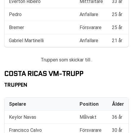
Everton Ribeiro
Mittfältare
33 år
Pedro
Anfallare
25 år
Bremer
Försvarare
25 år
Gabriel Martinelli
Anfallare
21 år
Truppen som skickar till .
COSTA RICAS VM-TRUPP
TRUPPEN
Spelare
Position
Ålder
Keylor Navas
Målvakt
36 år
Francisco Calvo
Försvarare
30 år