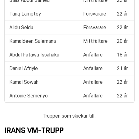
Salis Abdul Samed
Mittfältare
22 år
Tariq Lamptey
Försvarare
22 år
Alidu Seidu
Försvarare
22 år
Kamaldeen Sulemana
Mittfältare
20 år
Abdul Fatawu Issahaku
Anfallare
18 år
Daniel Afriyie
Anfallare
21 år
Kamal Sowah
Anfallare
22 år
Antoine Semenyo
Anfallare
22 år
Truppen som skickar till .
IRANS VM-TRUPP