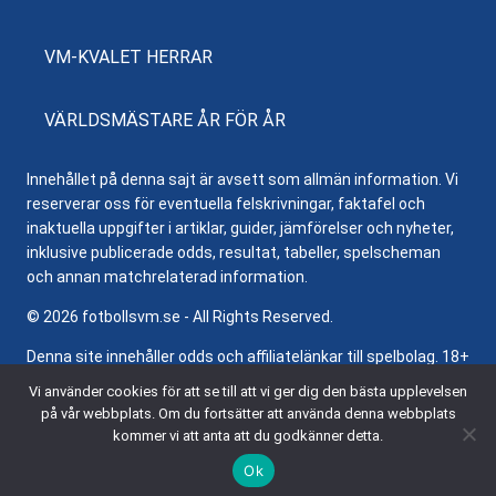
VM-KVALET HERRAR
VÄRLDSMÄSTARE ÅR FÖR ÅR
Innehållet på denna sajt är avsett som allmän information. Vi
reserverar oss för eventuella felskrivningar, faktafel och
inaktuella uppgifter i artiklar, guider, jämförelser och nyheter,
inklusive publicerade odds, resultat, tabeller, spelscheman
och annan matchrelaterad information.
© 2026 fotbollsvm.se - All Rights Reserved.
Denna site innehåller odds och affiliatelänkar till spelbolag. 18+
samt regler och villkor gäller. Besök
Stödlinjen.se
för hjälp och
Vi använder cookies för att se till att vi ger dig den bästa upplevelsen
information om ansvarsfullt spelande.
på vår webbplats. Om du fortsätter att använda denna webbplats
kommer vi att anta att du godkänner detta.
Ok