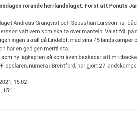
sdagen rörande herrlandslaget. Först att Ponuts Jans
slaget Andreas Granqvist och Sebastian Larsson har båda
rsson valt vem som ska ta över manteln. Valet föll på m
igen ingen skräll då Lindelöf, med sina 45 landskamper o
ch har en gedigen meritlista.
som ny lagkapten så kom även beskedet att mittbacken 
F-spelaren, numera i Brentford, har gjort 27 landskampe
2021, 15:02
, 15:11