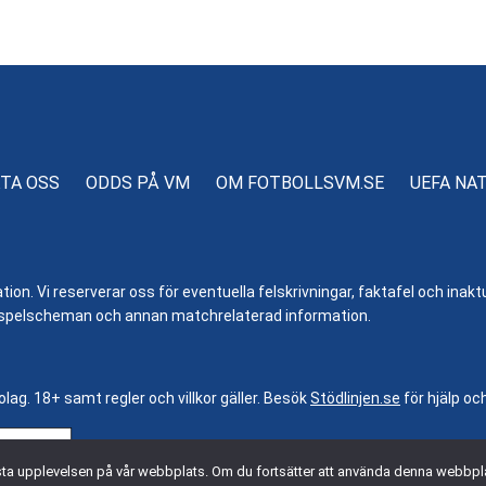
TA OSS
ODDS PÅ VM
OM FOTBOLLSVM.SE
UEFA NA
n. Vi reserverar oss för eventuella felskrivningar, faktafel och inaktue
er, spelscheman och annan matchrelaterad information.
bolag. 18+ samt regler och villkor gäller. Besök
Stödlinjen.se
för hjälp oc
 bästa upplevelsen på vår webbplats. Om du fortsätter att använda denna webbpl