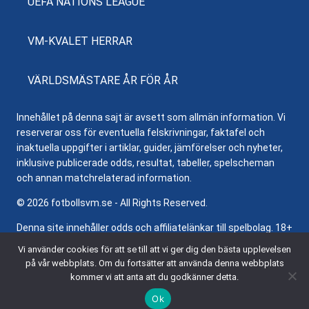
UEFA NATIONS LEAGUE
VM-KVALET HERRAR
VÄRLDSMÄSTARE ÅR FÖR ÅR
Innehållet på denna sajt är avsett som allmän information. Vi
reserverar oss för eventuella felskrivningar, faktafel och
inaktuella uppgifter i artiklar, guider, jämförelser och nyheter,
inklusive publicerade odds, resultat, tabeller, spelscheman
och annan matchrelaterad information.
© 2026 fotbollsvm.se - All Rights Reserved.
Denna site innehåller odds och affiliatelänkar till spelbolag. 18+
samt regler och villkor gäller. Besök
Stödlinjen.se
för hjälp och
Vi använder cookies för att se till att vi ger dig den bästa upplevelsen
information om ansvarsfullt spelande.
på vår webbplats. Om du fortsätter att använda denna webbplats
kommer vi att anta att du godkänner detta.
Ok