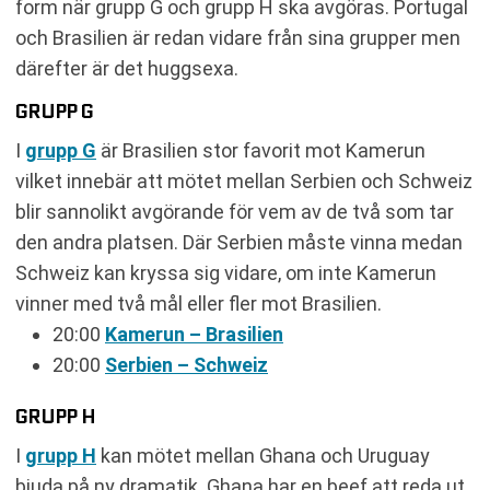
form när grupp G och grupp H ska avgöras. Portugal
och Brasilien är redan vidare från sina grupper men
därefter är det huggsexa.
GRUPP G
I
grupp G
är Brasilien stor favorit mot Kamerun
vilket innebär att mötet mellan Serbien och Schweiz
blir sannolikt avgörande för vem av de två som tar
den andra platsen. Där Serbien måste vinna medan
Schweiz kan kryssa sig vidare, om inte Kamerun
vinner med två mål eller fler mot Brasilien.
20:00
Kamerun – Brasilien
20:00
Serbien – Schweiz
GRUPP H
I
grupp H
kan mötet mellan Ghana och Uruguay
bjuda på ny dramatik. Ghana har en beef att reda ut