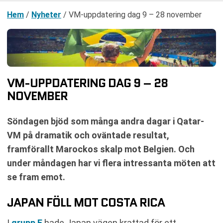
Hem
/
Nyheter
/
VM-uppdatering dag 9 – 28 november
VM-UPPDATERING DAG 9 – 28
NOVEMBER
Söndagen bjöd som många andra dagar i Qatar-
VM på dramatik och oväntade resultat,
framförallt Marockos skalp mot Belgien. Och
under måndagen har vi flera intressanta möten att
se fram emot.
JAPAN FÖLL MOT COSTA RICA
I
grupp E
hade Japan vägen krattad för ett