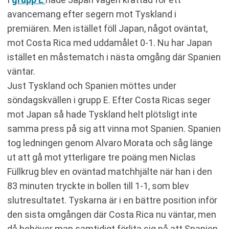
avancemang efter segern mot Tyskland i
premiären. Men istället föll Japan, något oväntat,
mot Costa Rica med uddamålet 0-1. Nu har Japan
istället en måstematch i nästa omgång där Spanien
väntar.
Just Tyskland och Spanien möttes under
söndagskvällen i grupp E. Efter Costa Ricas seger
mot Japan så hade Tyskland helt plötsligt inte
samma press på sig att vinna mot Spanien. Spanien
tog ledningen genom Alvaro Morata och såg länge
ut att gå mot ytterligare tre poäng men Niclas
Füllkrug blev en oväntad matchhjälte när han i den
83 minuten tryckte in bollen till 1-1, som blev
slutresultatet. Tyskarna är i en bättre position inför
den sista omgången där Costa Rica nu väntar, men
då behöver man samtidigt förlita sig på att Spanien