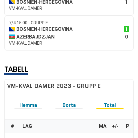
1
BOSNIEN-HERCEGOVINA
VM-KVAL DAMER
7/4 15:00 - GRUPP E
1
BOSNIEN-HERCEGOVINA
0
AZERBAJDZJAN
VM-KVAL DAMER
TABELL
VM-KVAL DAMER 2023 - GRUPP E
Hemma
Borta
Total
#
LAG
MA
+/-
P