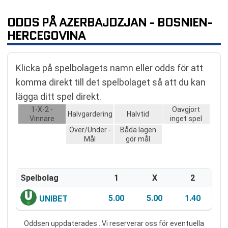
ODDS PÅ AZERBAJDZJAN - BOSNIEN-
HERCEGOVINA
Klicka på spelbolagets namn eller odds för att
komma direkt till det spelbolaget så att du kan
lägga ditt spel direkt.
1-X-2 -
Oavgjort
Halvgardering
Halvtid
Vinnare
inget spel
Över/Under -
Båda lagen
Mål
gör mål
Spelbolag
1
X
2
5.00
5.00
1.40
UNIBET
Oddsen uppdaterades . Vi reserverar oss för eventuella