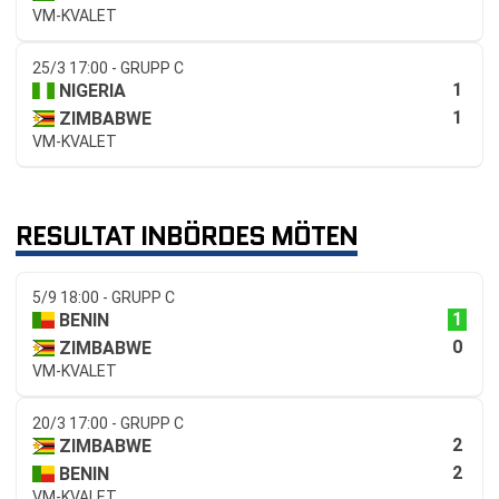
VM-KVALET
25/3 17:00 - GRUPP C
1
NIGERIA
1
ZIMBABWE
VM-KVALET
RESULTAT INBÖRDES MÖTEN
5/9 18:00 - GRUPP C
1
BENIN
0
ZIMBABWE
VM-KVALET
20/3 17:00 - GRUPP C
2
ZIMBABWE
2
BENIN
VM-KVALET