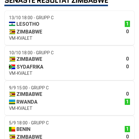
SENASTE RESULTAT ZIMBABWE
13/10 18:00 - GRUPP C
1
LESOTHO
0
ZIMBABWE
VM-KVALET
10/10 18:00 - GRUPP C
0
ZIMBABWE
0
SYDAFRIKA
VM-KVALET
9/9 15:00 - GRUPP C
0
ZIMBABWE
1
RWANDA
VM-KVALET
5/9 18:00 - GRUPP C
1
BENIN
0
ZIMBABWE