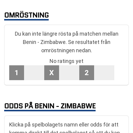
OMRÖSTNING
Du kan inte längre rösta på matchen mellan
Benin - Zimbabwe. Se resultatet från
omröstningen nedan.
No ratings yet
1
X
2
ODDS PÅ BENIN - ZIMBABWE
Klicka på spelbolagets namn eller odds för att
komma direkt till det spelbolaget så att du kan