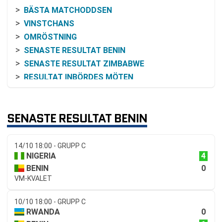
BÄSTA MATCHODDSEN
VINSTCHANS
OMRÖSTNING
SENASTE RESULTAT BENIN
SENASTE RESULTAT ZIMBABWE
RESULTAT INBÖRDES MÖTEN
TABELL
SENASTE RESULTAT BENIN
14/10 18:00 - GRUPP C
4
NIGERIA
0
BENIN
VM-KVALET
10/10 18:00 - GRUPP C
0
RWANDA