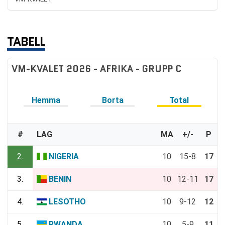
TABELL
VM-KVALET 2026 - AFRIKA - GRUPP C
Hemma
Borta
Total
#
LAG
MA
+/-
P
2.
NIGERIA
10
15-8
17
3.
BENIN
10
12-11
17
4.
LESOTHO
10
9-12
12
5.
RWANDA
10
5-9
11