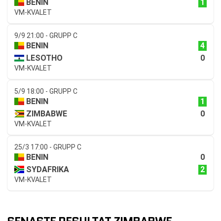
1
BENIN
VM-KVALET
9/9 21:00 - GRUPP C
4
BENIN
0
LESOTHO
VM-KVALET
5/9 18:00 - GRUPP C
1
BENIN
0
ZIMBABWE
VM-KVALET
25/3 17:00 - GRUPP C
0
BENIN
2
SYDAFRIKA
VM-KVALET