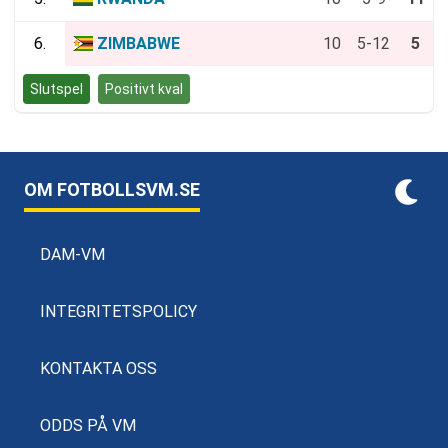
6.
ZIMBABWE
10
5-12
5
Slutspel
Positivt kval
OM FOTBOLLSVM.SE
DAM-VM
INTEGRITETSPOLICY
KONTAKTA OSS
ODDS PÅ VM