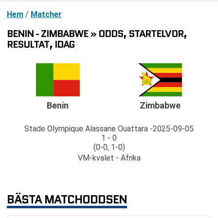
Hem
/
Matcher
BENIN - ZIMBABWE » ODDS, STARTELVOR,
RESULTAT, IDAG
Benin
Zimbabwe
Stade Olympique Alassane Ouattara
2025-09-05
1 - 0
(0-0, 1-0)
VM-kvalet - Afrika
BÄSTA MATCHODDSEN