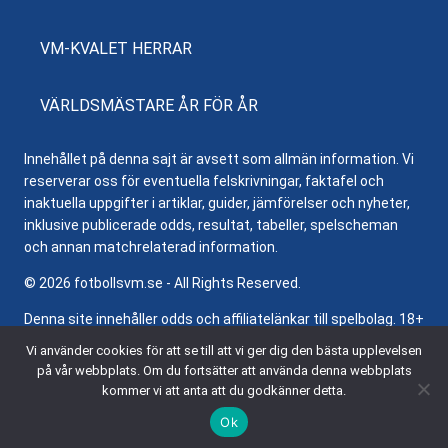
VM-KVALET HERRAR
VÄRLDSMÄSTARE ÅR FÖR ÅR
Innehållet på denna sajt är avsett som allmän information. Vi
reserverar oss för eventuella felskrivningar, faktafel och
inaktuella uppgifter i artiklar, guider, jämförelser och nyheter,
inklusive publicerade odds, resultat, tabeller, spelscheman
och annan matchrelaterad information.
© 2026 fotbollsvm.se - All Rights Reserved.
Denna site innehåller odds och affiliatelänkar till spelbolag. 18+
samt regler och villkor gäller. Besök
Stödlinjen.se
för hjälp och
Vi använder cookies för att se till att vi ger dig den bästa upplevelsen
information om ansvarsfullt spelande.
på vår webbplats. Om du fortsätter att använda denna webbplats
kommer vi att anta att du godkänner detta.
Ok