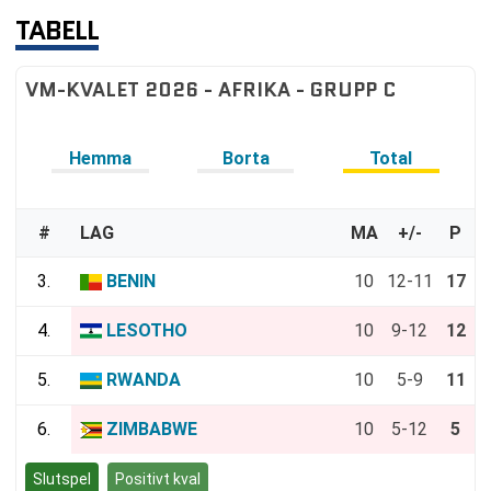
TABELL
VM-KVALET 2026 - AFRIKA - GRUPP C
Hemma
Borta
Total
#
LAG
MA
+/-
P
3.
BENIN
10
12-11
17
4.
LESOTHO
10
9-12
12
5.
RWANDA
10
5-9
11
6.
ZIMBABWE
10
5-12
5
Slutspel
Positivt kval