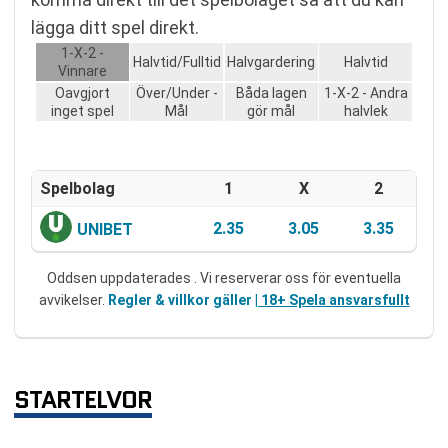
lägga ditt spel direkt.
1-X-2 -
Halvtid/Fulltid
Halvgardering
Halvtid
Vinnare
Oavgjort
Över/Under -
Båda lagen
1-X-2 - Andra
inget spel
Mål
gör mål
halvlek
Spelbolag
1
X
2
2.35
3.05
3.35
UNIBET
Oddsen uppdaterades . Vi reserverar oss för eventuella
avvikelser.
Regler & villkor gäller
| 18+ Spela ansvarsfullt
STARTELVOR