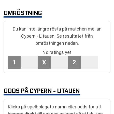
OMRÖSTNING
Du kan inte längre rösta på matchen mellan
Cypern - Litauen. Se resultatet från
omröstningen nedan.
No ratings yet
1
X
2
ODDS PÅ CYPERN - LITAUEN
Klicka på spelbolagets namn eller odds för att
komma direkt till det spelbolaget så att du kan