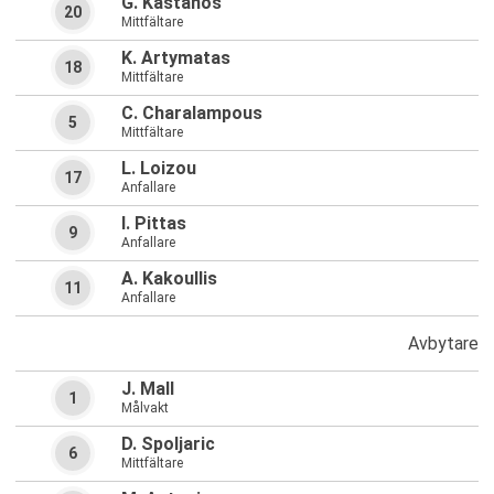
G. Kastanos
20
Mittfältare
K. Artymatas
18
Mittfältare
C. Charalampous
5
Mittfältare
L. Loizou
17
Anfallare
I. Pittas
9
Anfallare
A. Kakoullis
11
Anfallare
Avbytare
J. Mall
1
Målvakt
D. Spoljaric
6
Mittfältare