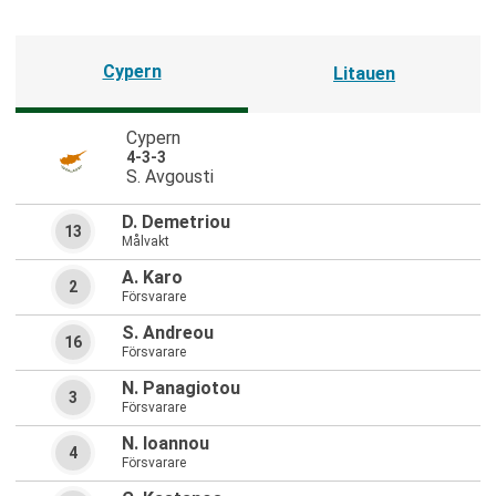
Cypern
Litauen
Cypern
4-3-3
S. Avgousti
D. Demetriou
13
Målvakt
A. Karo
2
Försvarare
S. Andreou
16
Försvarare
N. Panagiotou
3
Försvarare
N. Ioannou
4
Försvarare