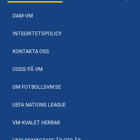
DAM-VM
INTEGRITETSPOLICY
KONTAKTA OSS
ODDS PÅ VM
OM FOTBOLLSVM.SE
UEFA NATIONS LEAGUE
VM-KVALET HERRAR