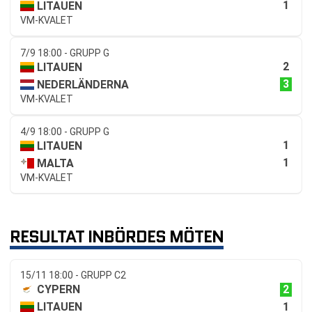
1
LITAUEN
VM-KVALET
7/9 18:00 - GRUPP G
2
LITAUEN
3
NEDERLÄNDERNA
VM-KVALET
4/9 18:00 - GRUPP G
1
LITAUEN
1
MALTA
VM-KVALET
RESULTAT INBÖRDES MÖTEN
15/11 18:00 - GRUPP C2
2
CYPERN
1
LITAUEN