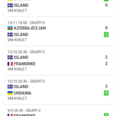
0
ISLAND
VM-KVALET
13/11 18:00 - GRUPP D
0
AZERBAJDZJAN
2
ISLAND
VM-KVALET
13/10 20:45 - GRUPP D
2
ISLAND
2
FRANKRIKE
VM-KVALET
10/10 20:45 - GRUPP D
3
ISLAND
5
UKRAINA
VM-KVALET
9/9 20:45 - GRUPP D
2
FRANKRIKE