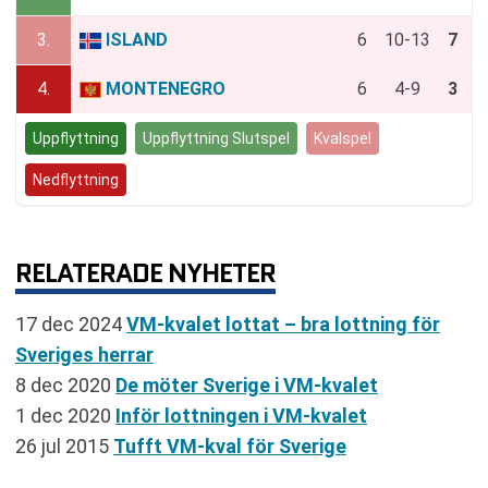
3.
ISLAND
6
10-13
7
4.
MONTENEGRO
6
4-9
3
Uppflyttning
Uppflyttning Slutspel
Kvalspel
Nedflyttning
RELATERADE NYHETER
17 dec 2024
VM-kvalet lottat – bra lottning för
Sveriges herrar
8 dec 2020
De möter Sverige i VM-kvalet
1 dec 2020
Inför lottningen i VM-kvalet
26 jul 2015
Tufft VM-kval för Sverige