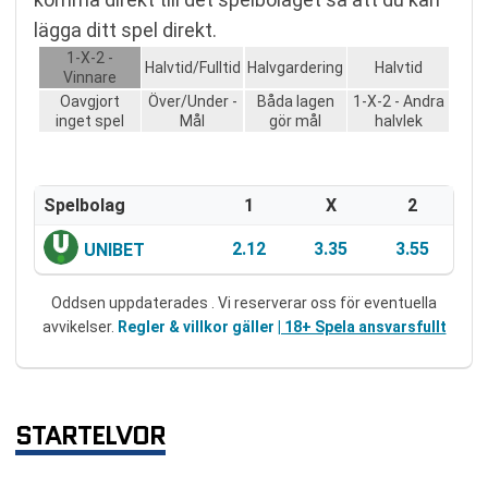
lägga ditt spel direkt.
1-X-2 -
Halvtid/Fulltid
Halvgardering
Halvtid
Vinnare
Oavgjort
Över/Under -
Båda lagen
1-X-2 - Andra
inget spel
Mål
gör mål
halvlek
Spelbolag
1
X
2
2.12
3.35
3.55
UNIBET
Oddsen uppdaterades . Vi reserverar oss för eventuella
avvikelser.
Regler & villkor gäller
| 18+ Spela ansvarsfullt
STARTELVOR