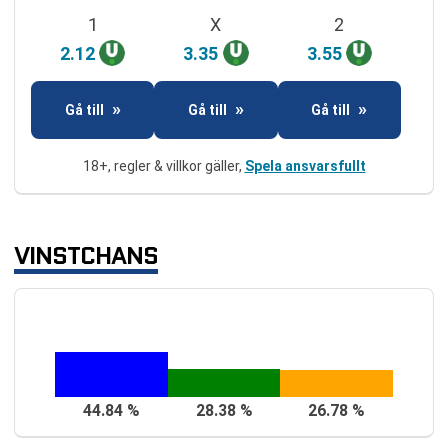
1
X
2
2.12
3.35
3.55
Gå till
Gå till
Gå till
18+, regler & villkor gäller,
Spela ansvarsfullt
VINSTCHANS
44.84 %
28.38 %
26.78 %