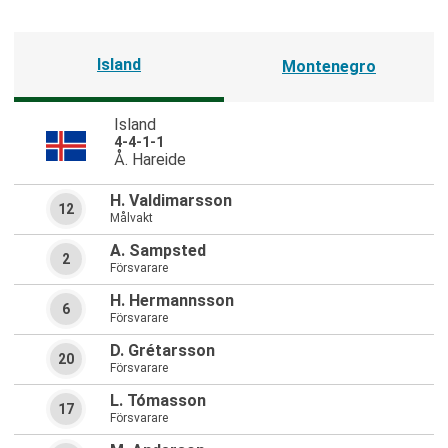
Island
Montenegro
Island
4-4-1-1
Å. Hareide
H. Valdimarsson
12
Målvakt
A. Sampsted
2
Försvarare
H. Hermannsson
6
Försvarare
D. Grétarsson
20
Försvarare
L. Tómasson
17
Försvarare