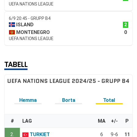
UEFA NATIONS LEAGUE
6/9 20:45 - GRUPP B4
2
ISLAND
0
MONTENEGRO
UEFA NATIONS LEAGUE
TABELL
UEFA NATIONS LEAGUE 2024/25 - GRUPP B4
Hemma
Borta
Total
#
LAG
MA
+/-
P
2.
TURKIET
6
9-6
11