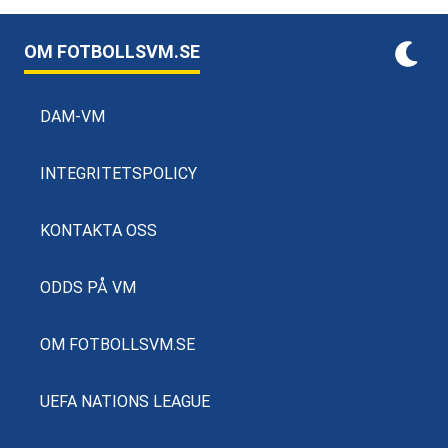
OM FOTBOLLSVM.SE
DAM-VM
INTEGRITETSPOLICY
KONTAKTA OSS
ODDS PÅ VM
OM FOTBOLLSVM.SE
UEFA NATIONS LEAGUE