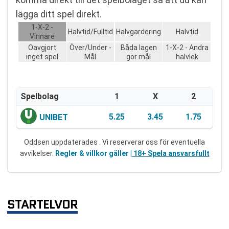
lägga ditt spel direkt.
1-X-2 -
Halvtid/Fulltid
Halvgardering
Halvtid
Vinnare
Oavgjort
Över/Under -
Båda lagen
1-X-2 - Andra
inget spel
Mål
gör mål
halvlek
Spelbolag
1
X
2
5.25
3.45
1.75
UNIBET
Oddsen uppdaterades . Vi reserverar oss för eventuella
avvikelser.
Regler & villkor gäller
| 18+ Spela ansvarsfullt
STARTELVOR