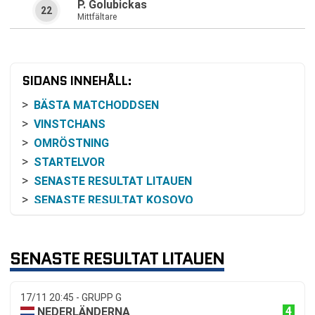
P. Golubickas
22
Mittfältare
SIDANS INNEHÅLL:
BÄSTA MATCHODDSEN
VINSTCHANS
OMRÖSTNING
STARTELVOR
SENASTE RESULTAT LITAUEN
SENASTE RESULTAT KOSOVO
RESULTAT INBÖRDES MÖTEN
TABELL
SENASTE RESULTAT LITAUEN
RELATERADE NYHETER
17/11 20:45 - GRUPP G
4
NEDERLÄNDERNA