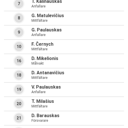
T. Kalinauskas
7
Anfallare
G. Matulevičius
8
Mittfältare
G. Paulauskas
9
Anfallare
F. Černych
10
Mittfältare
D. Mikelionis
16
Målvakt
D. Antanavičius
18
Mittfältare
V. Paulauskas
19
Anfallare
T. Milašius
20
Mittfältare
D. Barauskas
21
Försvarare