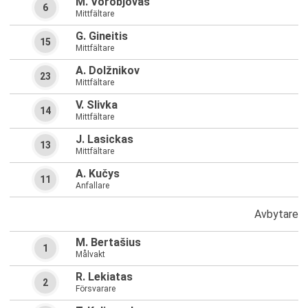
M. Vorobjovas
6
Mittfältare
G. Gineitis
15
Mittfältare
A. Dolžnikov
23
Mittfältare
V. Slivka
14
Mittfältare
J. Lasickas
13
Mittfältare
A. Kučys
11
Anfallare
Avbytare
M. Bertašius
1
Målvakt
R. Lekiatas
2
Försvarare