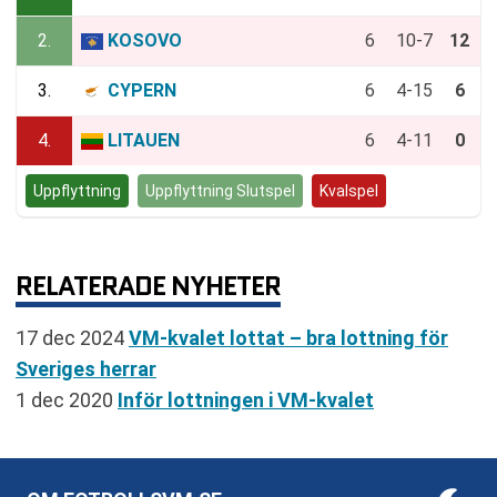
2.
KOSOVO
6
10-7
12
3.
CYPERN
6
4-15
6
4.
LITAUEN
6
4-11
0
Uppflyttning
Uppflyttning Slutspel
Kvalspel
RELATERADE NYHETER
17 dec 2024
VM-kvalet lottat – bra lottning för
Sveriges herrar
1 dec 2020
Inför lottningen i VM-kvalet