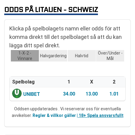
ODDS PÅ LITAUEN - SCHWEIZ
Klicka på spelbolagets namn eller odds för att
komma direkt till det spelbolaget så att du kan
lägga ditt spel direkt.
1-X-2 -
Över/Under -
Halvgardering
Halvtid
Vinnare
Mål
Spelbolag
1
X
2
34.00
13.00
1.01
UNIBET
Oddsen uppdaterades . Vi reserverar oss för eventuella
avvikelser.
Regler & villkor gäller
| 18+ Spela ansvarsfullt