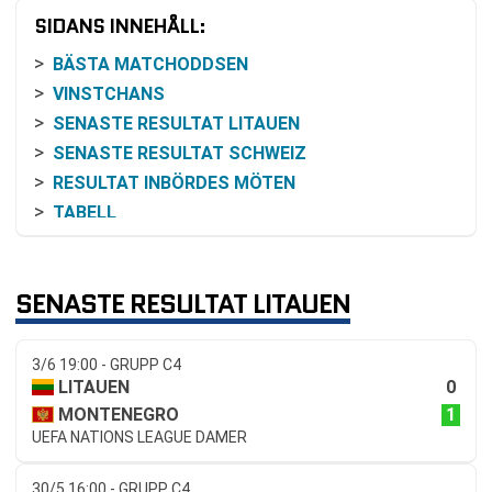
SIDANS INNEHÅLL:
BÄSTA MATCHODDSEN
VINSTCHANS
SENASTE RESULTAT LITAUEN
SENASTE RESULTAT SCHWEIZ
RESULTAT INBÖRDES MÖTEN
TABELL
RELATERADE NYHETER
SENASTE RESULTAT LITAUEN
3/6 19:00 - GRUPP C4
0
LITAUEN
1
MONTENEGRO
UEFA NATIONS LEAGUE DAMER
30/5 16:00 - GRUPP C4