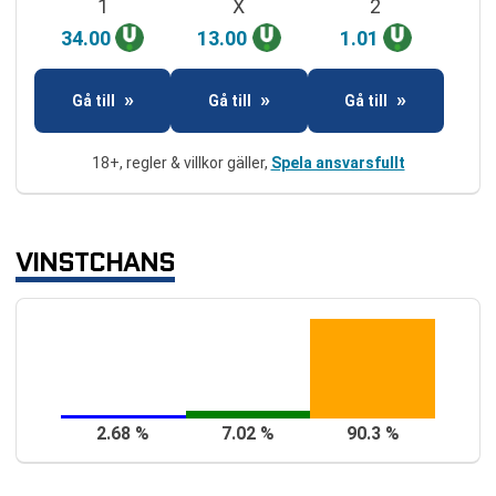
1
X
2
34.00
13.00
1.01
Gå till
Gå till
Gå till
18+, regler & villkor gäller,
Spela ansvarsfullt
VINSTCHANS
2.68 %
7.02 %
90.3 %