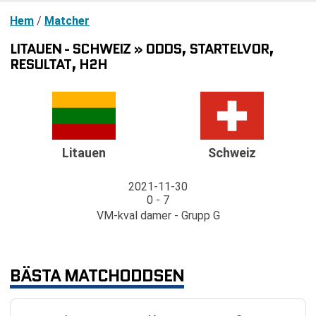
Hem
/
Matcher
LITAUEN - SCHWEIZ » ODDS, STARTELVOR,
RESULTAT, H2H
Litauen
Schweiz
2021-11-30
0 - 7
VM-kval damer - Grupp G
BÄSTA MATCHODDSEN