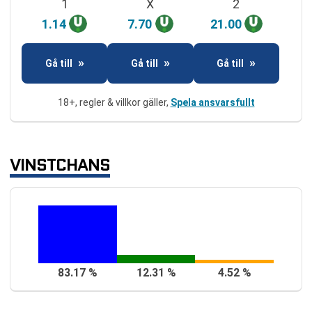
1
X
2
1.14
7.70
21.00
Gå till
Gå till
Gå till
18+, regler & villkor gäller,
Spela ansvarsfullt
VINSTCHANS
83.17 %
12.31 %
4.52 %