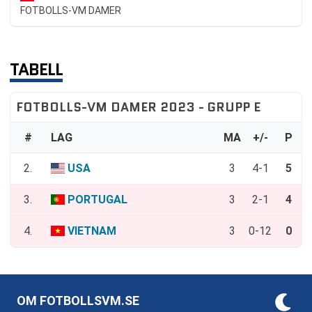
FOTBOLLS-VM DAMER
TABELL
FOTBOLLS-VM DAMER 2023 - GRUPP E
#
LAG
MA
+/-
P
2.
USA
3
4-1
5
3.
PORTUGAL
3
2-1
4
4.
VIETNAM
3
0-12
0
OM FOTBOLLSVM.SE