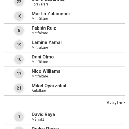
22
Försvarare
Martín Zubimendi
18
Mittfältare
Fabián Ruiz
8
Mittfältare
Lamine Yamal
19
Mittfältare
Dani Olmo
10
Mittfältare
Nico Williams
17
Mittfältare
Mikel Oyarzabal
21
Anfallare
Avbytare
David Raya
1
Målvakt
Pedro Porro