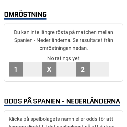
OMRÖSTNING
Du kan inte längre rösta på matchen mellan
Spanien - Nederländerna. Se resultatet från
omröstningen nedan.
No ratings yet
1
X
2
ODDS PÅ SPANIEN - NEDERLÄNDERNA
Klicka på spelbolagets namn eller odds för att
komma direkt till det spelbolaget så att du kan