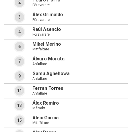
2
Försvarare
Álex Grimaldo
3
Försvarare
Raúl Asencio
4
Försvarare
Mikel Merino
6
Mittfältare
Álvaro Morata
7
Anfallare
Samu Aghehowa
9
Anfallare
Ferran Torres
11
Anfallare
Álex Remiro
13
Målvakt
Aleix García
15
Mittfältare