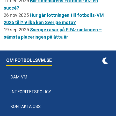
11 dec 2025
Blir sommarens Fotbolls-VM en
succé?
26 nov 2025
Hur går lottningen till fotbolls-VM
2026 till? Vilka kan Sverige möta?
19 sep 2025
Sverige rasar på FIFA-rankingen –
sämsta placeringen på åtta år
OM FOTBOLLSVM.SE
DAM-VM
INTEGRITETSPOLICY
KONTAKTA OSS