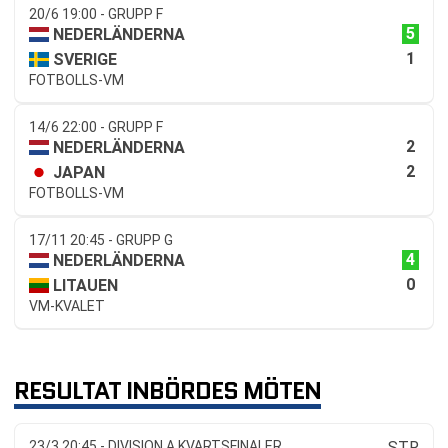
20/6 19:00 - GRUPP F
5
NEDERLÄNDERNA
1
SVERIGE
FOTBOLLS-VM
14/6 22:00 - GRUPP F
2
NEDERLÄNDERNA
2
JAPAN
FOTBOLLS-VM
17/11 20:45 - GRUPP G
4
NEDERLÄNDERNA
0
LITAUEN
VM-KVALET
RESULTAT INBÖRDES MÖTEN
23/3 20:45 - DIVISION A KVARTSFINALER
STR