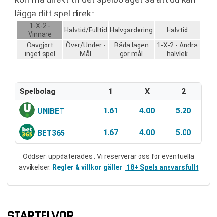
lägga ditt spel direkt.
1-X-2 -
Halvtid/Fulltid
Halvgardering
Halvtid
Vinnare
Oavgjort
Över/Under -
Båda lagen
1-X-2 - Andra
inget spel
Mål
gör mål
halvlek
Spelbolag
1
X
2
1.61
4.00
5.20
UNIBET
1.67
4.00
5.00
BET365
Oddsen uppdaterades . Vi reserverar oss för eventuella
avvikelser.
Regler & villkor gäller
| 18+ Spela ansvarsfullt
STARTELVOR