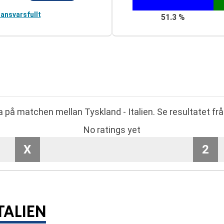
 ansvarsfullt
51.3 %
ta på matchen mellan Tyskland - Italien. Se resultatet f
No ratings yet
X
2
TALIEN