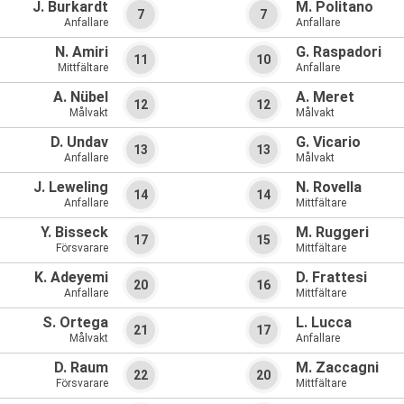
J. Burkardt
M. Politano
7
7
Anfallare
Anfallare
N. Amiri
G. Raspadori
11
10
Mittfältare
Anfallare
A. Nübel
A. Meret
12
12
Målvakt
Målvakt
D. Undav
G. Vicario
13
13
Anfallare
Målvakt
J. Leweling
N. Rovella
14
14
Anfallare
Mittfältare
Y. Bisseck
M. Ruggeri
17
15
Försvarare
Mittfältare
K. Adeyemi
D. Frattesi
20
16
Anfallare
Mittfältare
S. Ortega
L. Lucca
21
17
Målvakt
Anfallare
D. Raum
M. Zaccagni
22
20
Försvarare
Mittfältare