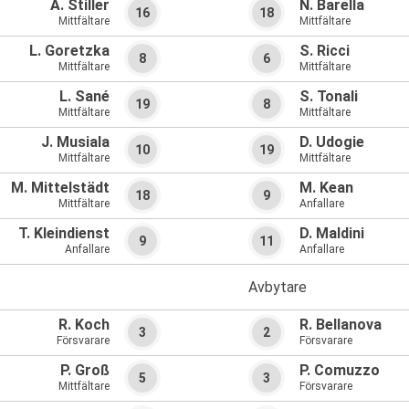
A. Stiller
N. Barella
16
18
Mittfältare
Mittfältare
L. Goretzka
S. Ricci
8
6
Mittfältare
Mittfältare
L. Sané
S. Tonali
19
8
Mittfältare
Mittfältare
J. Musiala
D. Udogie
10
19
Mittfältare
Mittfältare
M. Mittelstädt
M. Kean
18
9
Mittfältare
Anfallare
T. Kleindienst
D. Maldini
9
11
Anfallare
Anfallare
Avbytare
R. Koch
R. Bellanova
3
2
Försvarare
Försvarare
P. Groß
P. Comuzzo
5
3
Mittfältare
Försvarare