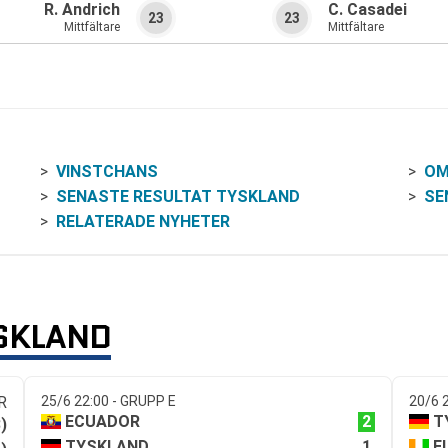
R. Andrich
C. Casadei
23
23
Mittfältare
Mittfältare
VINSTCHANS
OM
SENASTE RESULTAT TYSKLAND
SE
RELATERADE NYHETER
YSKLAND
R
25/6 22:00 - GRUPP E
20/6 
2
ECUADOR
T
)
1
TYSKLAND
E