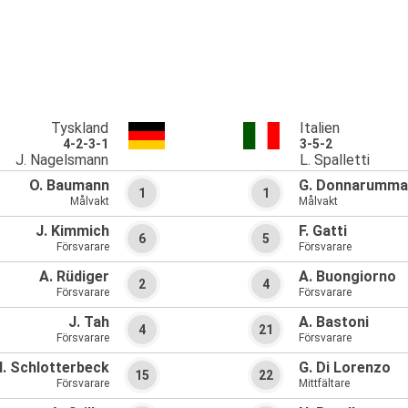
Tyskland
Italien
4-2-3-1
3-5-2
J. Nagelsmann
L. Spalletti
O. Baumann
G. Donnarumma
1
1
Målvakt
Målvakt
J. Kimmich
F. Gatti
6
5
Försvarare
Försvarare
A. Rüdiger
A. Buongiorno
2
4
Försvarare
Försvarare
J. Tah
A. Bastoni
4
21
Försvarare
Försvarare
. Schlotterbeck
G. Di Lorenzo
15
22
Försvarare
Mittfältare