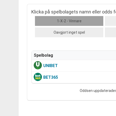
Klicka på spelbolagets namn eller odds för
1-X-2 - Vinnare
Oavgjort inget spel
Spelbolag
UNIBET
BET365
Oddsen uppdaterades .