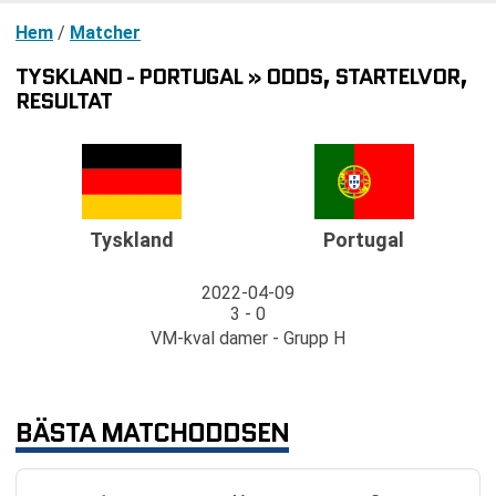
Hem
/
Matcher
TYSKLAND - PORTUGAL » ODDS, STARTELVOR,
RESULTAT
Tyskland
Portugal
2022-04-09
3 - 0
VM-kval damer - Grupp H
BÄSTA MATCHODDSEN