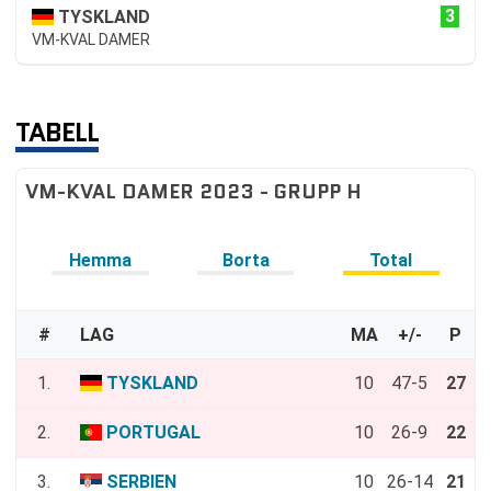
3
TYSKLAND
VM-KVAL DAMER
TABELL
VM-KVAL DAMER 2023 - GRUPP H
Hemma
Borta
Total
#
LAG
MA
+/-
P
1.
TYSKLAND
10
47-5
27
2.
PORTUGAL
10
26-9
22
3.
SERBIEN
10
26-14
21