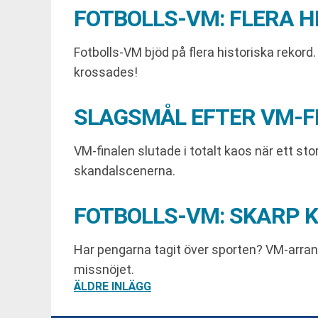
FOTBOLLS-VM: FLERA H
Fotbolls-VM bjöd på flera historiska rekord
krossades!
SLAGSMÅL EFTER VM-FI
VM-finalen slutade i totalt kaos när ett st
skandalscenerna.
FOTBOLLS-VM: SKARP K
Har pengarna tagit över sporten? VM-arrangö
missnöjet.
INLÄGGSNAVIGERING
ÄLDRE INLÄGG