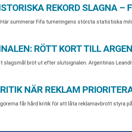
ISTORISKA REKORD SLAGNA – 
. Här summerar Fifa turneringens största statistiska milst
NALEN: RÖTT KORT TILL ARGE
ort slagsmål bröt ut efter slutsignalen. Argentinas Lean
RITIK NÄR REKLAM PRIORITER
rerna får hård kritik för att låta reklamavbrott styra p