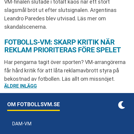
VM-finalen slutade i totalt kaos när ett stort
slagsmål bröt ut efter slutsignalen. Argentinas
Leandro Paredes blev utvisad. Läs mer om
skandalscenerna.
FOTBOLLS-VM: SKARP KRITIK NÄR
REKLAM PRIORITERAS FÖRE SPELET
Har pengarna tagit över sporten? VM-arrangörerna
får hård kritik för att låta reklamavbrott styra på
bekostnad av fotbollen. Läs allt om missnöjet.
INLÄGGSNAVIGERING
ÄLDRE INLÄGG
OM FOTBOLLSVM.SE
DAM-VM