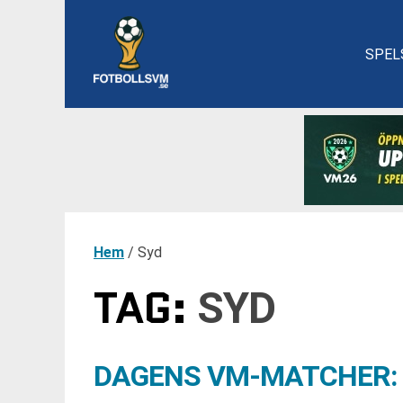
SPEL
Hem
/
Syd
TAG:
SYD
DAGENS VM-MATCHER: 