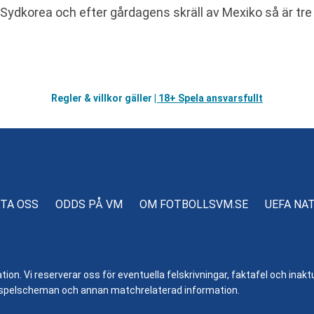
ydkorea och efter gårdagens skräll av Mexiko så är tre p
Regler & villkor gäller
| 18+ Spela ansvarsfullt
TA OSS
ODDS PÅ VM
OM FOTBOLLSVM.SE
UEFA NA
n. Vi reserverar oss för eventuella felskrivningar, faktafel och inaktue
er, spelscheman och annan matchrelaterad information.