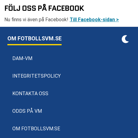
FÖLJ OSS PÅ FACEBOOK
Nu finns vi även på Facebook!
Till Facebook-sidan >
OM FOTBOLLSVM.SE
DAM-VM
INTEGRITETSPOLICY
KONTAKTA OSS
ODDS PÅ VM
OM FOTBOLLSVM.SE