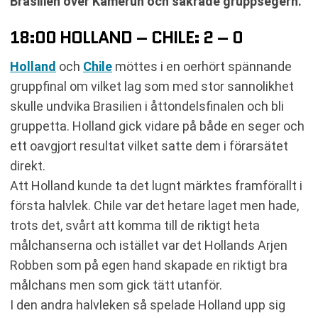
Brasilien över Kamerun och säkrade gruppsegern.
18:00 HOLLAND – CHILE: 2 – 0
Holland
och
Chile
möttes i en oerhört spännande
gruppfinal om vilket lag som med stor sannolikhet
skulle undvika Brasilien i åttondelsfinalen och bli
gruppetta. Holland gick vidare på både en seger och
ett oavgjort resultat vilket satte dem i förarsätet
direkt.
Att Holland kunde ta det lugnt märktes framförallt i
första halvlek. Chile var det hetare laget men hade,
trots det, svårt att komma till de riktigt heta
målchanserna och istället var det Hollands Arjen
Robben som på egen hand skapade en riktigt bra
målchans men som gick tätt utanför.
I den andra halvleken så spelade Holland upp sig