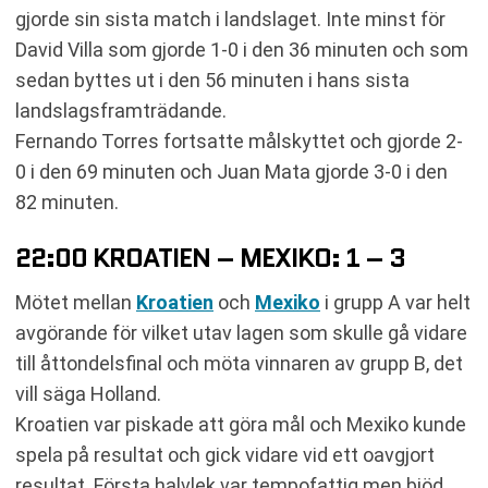
gjorde sin sista match i landslaget. Inte minst för
David Villa som gjorde 1-0 i den 36 minuten och som
sedan byttes ut i den 56 minuten i hans sista
landslagsframträdande.
Fernando Torres fortsatte målskyttet och gjorde 2-
0 i den 69 minuten och Juan Mata gjorde 3-0 i den
82 minuten.
22:00 KROATIEN – MEXIKO: 1 – 3
Mötet mellan
Kroatien
och
Mexiko
i grupp A var helt
avgörande för vilket utav lagen som skulle gå vidare
till åttondelsfinal och möta vinnaren av grupp B, det
vill säga Holland.
Kroatien var piskade att göra mål och Mexiko kunde
spela på resultat och gick vidare vid ett oavgjort
resultat. Första halvlek var tempofattig men bjöd