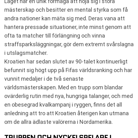
Laget har en unik förmåga att höja sig i stora
mästerskap och besitter en mental styrka som få
andra nationer kan mäta sig med. Deras vana att
hantera pressade situationer, inte minst genom att
ofta ta matcher till förlängning och vinna
straffsparksläggningar, gör dem extremt svårslagna
i utslagsmatcher.
Kroatien har sedan slutet av 90-talet kontinuerligt
befunnit sig högt upp på Fifas världsranking och har
vunnit medaljer i de två senaste
världsmästerskapen. Med en trupp som blandar
ovärderlig rutin med nya, hungriga talanger, och med
en obesegrad kvalkampanj i ryggen, finns det all
anledning att tro att Kroatien återigen kan utmana
om de allra ädlaste valörerna i Nordamerika.
TRUPPEN OCH NYCKELSPELARE I