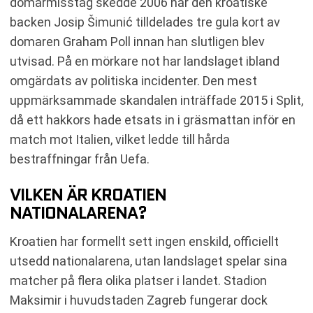
domarmisstag skedde 2006 när den kroatiske
backen Josip Šimunić tilldelades tre gula kort av
domaren Graham Poll innan han slutligen blev
utvisad. På en mörkare not har landslaget ibland
omgärdats av politiska incidenter. Den mest
uppmärksammade skandalen inträffade 2015 i Split,
då ett hakkors hade etsats in i gräsmattan inför en
match mot Italien, vilket ledde till hårda
bestraffningar från Uefa.
VILKEN ÄR KROATIEN
NATIONALARENA?
Kroatien har formellt sett ingen enskild, officiellt
utsedd nationalarena, utan landslaget spelar sina
matcher på flera olika platser i landet. Stadion
Maksimir i huvudstaden Zagreb fungerar dock