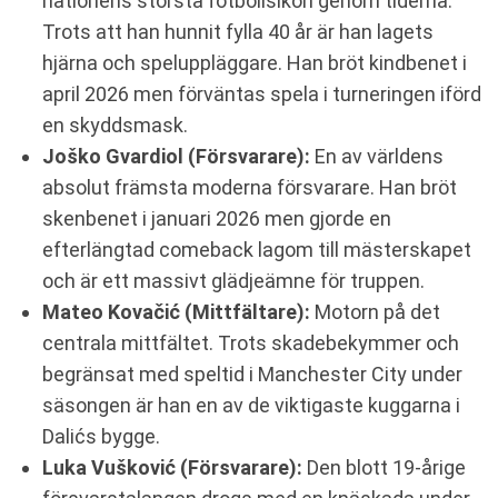
nationens största fotbollsikon genom tiderna.
Trots att han hunnit fylla 40 år är han lagets
hjärna och speluppläggare. Han bröt kindbenet i
april 2026 men förväntas spela i turneringen iförd
en skyddsmask.
Joško Gvardiol (Försvarare):
En av världens
absolut främsta moderna försvarare. Han bröt
skenbenet i januari 2026 men gjorde en
efterlängtad comeback lagom till mästerskapet
och är ett massivt glädjeämne för truppen.
Mateo Kovačić (Mittfältare):
Motorn på det
centrala mittfältet. Trots skadebekymmer och
begränsat med speltid i Manchester City under
säsongen är han en av de viktigaste kuggarna i
Dalićs bygge.
Luka Vušković (Försvarare):
Den blott 19-årige