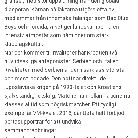
gränser, med stor uppslutning från den globala
diasporan. Kärnan på läktarna utgörs ofta av
medlemmar från inhemska falanger som Bad Blue
Boys och Torcida, vilket ger landskamperna en
intensiv atmosfär som påminner om stark
klubblagskultur.
När det kommer till rivaliteter har Kroatien två
huvudsakliga antagonister: Serbien och Italien.
Rivaliteten med Serbien är den i särklass största
och mest laddade. Den bottnar direkt i de
jugoslaviska krigen på 1990-talet och Kroatiens
självständighetskrig. Matcherna mellan nationerna
klassas alltid som högriskmatcher. Ett tydligt
exempel är VM-kvalet 2013, där Uefa helt förbjöd
bortasupportrar för att undvika
sammandrabbningar.