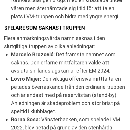
försvarstalangen drogs med en knäskada under
våren men återhämtade sig i tid för att ta en
plats i VM-truppen och bidra med yngre energi.
SPELARE SOM SAKNAS I TRUPPEN
Flera anmärkningsvärda namn saknas i den
slutgiltiga truppen av olika anledningar:
Marcelo Brozović:
Det främsta namnet som
saknas. Den erfarne mittfältaren valde att
avsluta sin landslagskarriär efter EM 2024.
Lovro Majer:
Den viktiga offensiva mittfältaren
petades överraskande från den ordinarie truppen
och är endast med på reservlistan (stand-by).
Anledningen är skadeproblem och stor brist på
speltid i klubblaget.
Borna Sosa:
Vänsterbacken, som spelade i VM
2022, blev petad på grund av den stenhårda