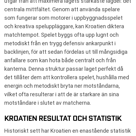
utgår från att maximera lagets starkaste lagdel: det
centrala mittfältet. Genom att använda spelare
som fungerar som motorer i uppbyggnadsspelet
och kreativa speluppläggare, kan Kroatien diktera
matchtempot. Spelet byggs ofta upp lugnt och
metodiskt från en trygg defensiv ankarpunkt i
backlinjen, för att sedan fördelas ut till mångsidiga
anfallare som kan hota både centralt och från
kanterna. Denna struktur passar laget perfekt då
det tillåter dem att kontrollera spelet, hushålla med
energin och metodiskt bryta ner motståndarna,
vilket ofta resulterar i att de är starkare än sina
motståndare i slutet av matcherna.
KROATIEN RESULTAT OCH STATISTIK
Historiskt sett har Kroatien en enastående statistik