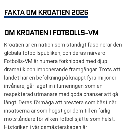
KVALET TILL FOTBOLLS-VM 2026
FÖRBUNDSKAPTENEN FÖR KROATIEN,
FAKTA OM KROATIEN 2026
FORMATION OCH SPELIDÉ
KROATIEN RESULTAT OCH STATISTIK
OM KROATIEN I FOTBOLLS-VM
TURNERINGSHISTORIK OCH MÄSTERSKAP
VILKEN ÄR KROATIEN NATIONALARENA?
Kroatien är en nation som ständigt fascinerar den
VILKA ÄR LANDSLAGETS SUPPORTRAR OCH
RIVALER?
globala fotbollspubliken, och deras närvaro i
Fotbolls-VM är numera förknippad med djup
dramatik och imponerande framgångar. Trots att
landet har en befolkning på knappt fyra miljoner
invånare, går laget in i turneringen som en
respekterad utmanare med goda chanser att gå
långt. Deras förmåga att prestera som bäst när
insatserna är som högst gör dem till en farlig
motståndare för vilken fotbollsjätte som helst.
Historiken i världsmästerskapen är