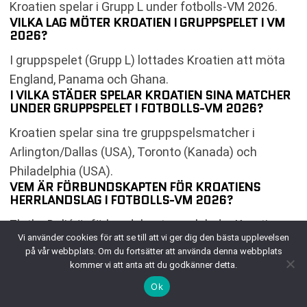
Kroatien spelar i Grupp L under fotbolls-VM 2026.
VILKA LAG MÖTER KROATIEN I GRUPPSPELET I VM
2026?
I gruppspelet (Grupp L) lottades Kroatien att möta
England, Panama och Ghana.
I VILKA STÄDER SPELAR KROATIEN SINA MATCHER
UNDER GRUPPSPELET I FOTBOLLS-VM 2026?
Kroatien spelar sina tre gruppspelsmatcher i
Arlington/Dallas (USA), Toronto (Kanada) och
Philadelphia (USA).
VEM ÄR FÖRBUNDSKAPTEN FÖR KROATIENS
HERRLANDSLAG I FOTBOLLS-VM 2026?
Zlatko Dalić är förbundskapten och leder Kroatiens
Vi använder cookies för att se till att vi ger dig den bästa upplevelsen
landslag under fotbolls-VM 2026, vilket blir hans
på vår webbplats. Om du fortsätter att använda denna webbplats
tredje raka världsmästerskap som huvudtränare för
kommer vi att anta att du godkänner detta.
nationen.
Ok
KOMMER LAGKAPTENEN LUKA MODRIĆ ATT SPELA