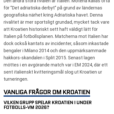
Den andra stora rivalen är Italien. Mötena kallas ofta
för ”Det adriatiska derbyt” på grund av ländernas
geografiska närhet kring Adriatiska havet. Denna
rivalitet är mer sportsligt grundad, mycket tack vare
att Kroatien historiskt sett haft väldigt lätt för
Italien på fotbollsplanen. Matcherna mot Italien har
dock också kantats av incidenter, såsom inkastade
bengaler i Milano 2014 och den uppmärksammade
hakkors-skandalen i Split 2015. Senast lagen
möttes i en avgörande match var i EM 2024, där ett
sent italienskt kvitteringsmål slog ut Kroatien ur
turneringen.
VANLIGA FRÅGOR OM KROATIEN
VILKEN GRUPP SPELAR KROATIEN I UNDER
FOTBOLLS-VM 2026?