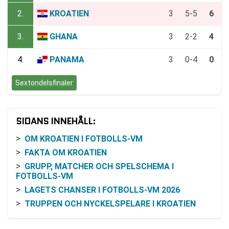
2.
KROATIEN
3
5-5
6
3.
GHANA
3
2-2
4
4.
PANAMA
3
0-4
0
Sextondelsfinaler
SIDANS INNEHÅLL:
OM KROATIEN I FOTBOLLS-VM
FAKTA OM KROATIEN
GRUPP, MATCHER OCH SPELSCHEMA I
FOTBOLLS-VM
LAGETS CHANSER I FOTBOLLS-VM 2026
TRUPPEN OCH NYCKELSPELARE I KROATIEN
LAGETS FORM INFÖR FOTBOLLS-VM