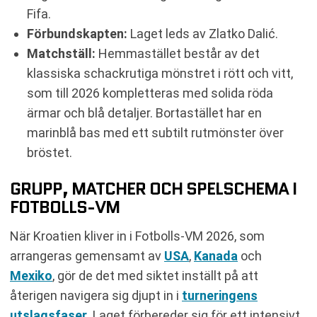
Fifa.
Förbundskapten:
Laget leds av Zlatko Dalić.
Matchställ:
Hemmastället består av det
klassiska schackrutiga mönstret i rött och vitt,
som till 2026 kompletteras med solida röda
ärmar och blå detaljer. Bortastället har en
marinblå bas med ett subtilt rutmönster över
bröstet.
GRUPP, MATCHER OCH SPELSCHEMA I
FOTBOLLS-VM
När Kroatien kliver in i Fotbolls-VM 2026, som
arrangeras gemensamt av
USA
,
Kanada
och
Mexiko
, gör de det med siktet inställt på att
återigen navigera sig djupt in i
turneringens
utslagsfaser
. Laget förbereder sig för ett intensivt