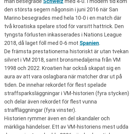
man besegrade
Schweiz
med 4-0. I modern tid kom
den största segern någonsin i juni 2016 när San
Marino besegrades med hela 10-0 i en match där
två kroatiska spelare stod för varsitt hattrick. Den
tyngsta förlusten inkasserades i Nations League
2018, då laget föll med 0-6 mot
Spanien
.
De främsta prestationerna historiskt är utan tvekan
silvret i VM 2018, samt bronsmedaljerna från VM
1998 och 2022. Kroatien har också skapat sig en
aura av att vara oslagbara när matcher drar ut på
tiden. De innehar rekordet för flest spelade
straffsparksläggningar i VM-historien (fyra stycken)
och delar även rekordet för flest vunna
straffläggningar (fyra vinster).
Historien rymmer även en del skandaler och
märkliga händelser. Ett av VM-historiens mest udda