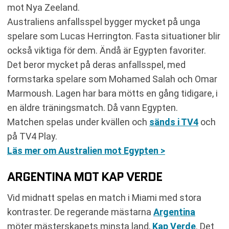
mot Nya Zeeland.
Australiens anfallsspel bygger mycket på unga
spelare som Lucas Herrington. Fasta situationer blir
också viktiga för dem. Ändå är Egypten favoriter.
Det beror mycket på deras anfallsspel, med
formstarka spelare som Mohamed Salah och Omar
Marmoush. Lagen har bara mötts en gång tidigare, i
en äldre träningsmatch. Då vann Egypten.
Matchen spelas under kvällen och
sänds i TV4
och
på TV4 Play.
Läs mer om Australien mot Egypten >
ARGENTINA MOT KAP VERDE
Vid midnatt spelas en match i Miami med stora
kontraster. De regerande mästarna
Argentina
möter mästerskapets minsta land,
Kap Verde
. Det