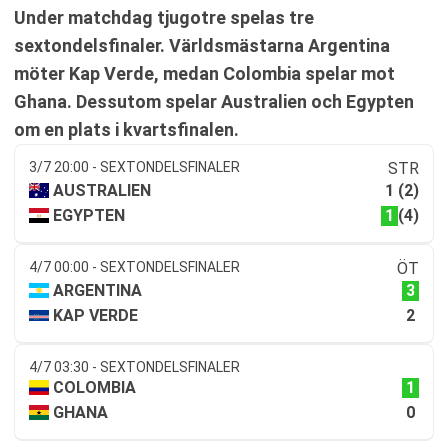
Under matchdag tjugotre spelas tre
sextondelsfinaler. Världsmästarna Argentina
möter Kap Verde, medan Colombia spelar mot
Ghana. Dessutom spelar Australien och Egypten
om en plats i kvartsfinalen.
3/7 20:00 - SEXTONDELSFINALER
STR
1
AUSTRALIEN
(2)
1
EGYPTEN
(4)
4/7 00:00 - SEXTONDELSFINALER
ÖT
3
ARGENTINA
2
KAP VERDE
4/7 03:30 - SEXTONDELSFINALER
1
COLOMBIA
0
GHANA