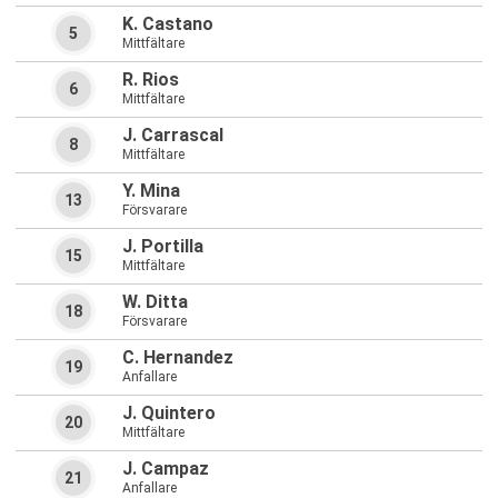
K. Castano
5
Mittfältare
R. Rios
6
Mittfältare
J. Carrascal
8
Mittfältare
Y. Mina
13
Försvarare
J. Portilla
15
Mittfältare
W. Ditta
18
Försvarare
C. Hernandez
19
Anfallare
J. Quintero
20
Mittfältare
J. Campaz
21
Anfallare