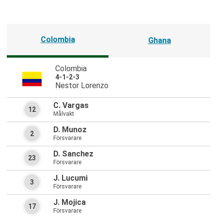
Colombia
Ghana
Colombia
4-1-2-3
Nestor Lorenzo
C. Vargas
12
Målvakt
D. Munoz
2
Försvarare
D. Sanchez
23
Försvarare
J. Lucumi
3
Försvarare
J. Mojica
17
Försvarare