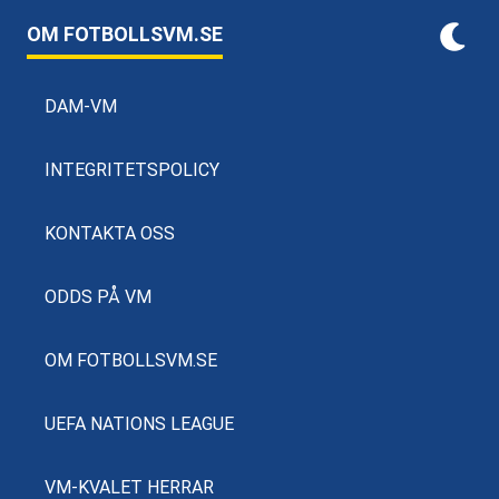
OM FOTBOLLSVM.SE
DAM-VM
INTEGRITETSPOLICY
KONTAKTA OSS
ODDS PÅ VM
OM FOTBOLLSVM.SE
UEFA NATIONS LEAGUE
VM-KVALET HERRAR