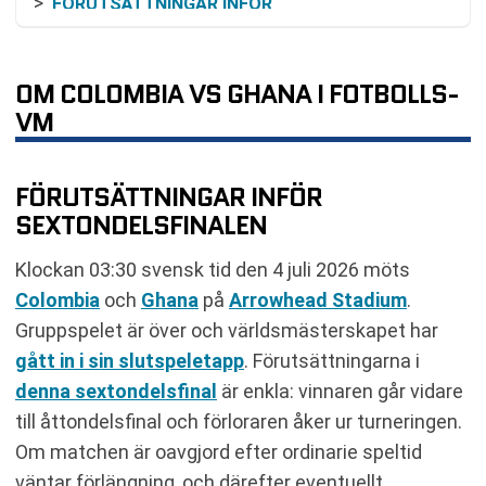
FÖRUTSÄTTNINGAR INFÖR
SEXTONDELSFINALEN
FAVORITSKAP OCH ODDS
COLOMBIAS VÄG TILL SLUTSPELET
OM COLOMBIA VS GHANA I FOTBOLLS-
GHANAS RESULTAT OCH FORM
VM
SÅ FÖLJER DU MATCHEN PÅ TV OCH ONLINE
VANLIGA FRÅGOR OM COLOMBIA VS GHANA
FÖRUTSÄTTNINGAR INFÖR
SENASTE RESULTAT COLOMBIA
SEXTONDELSFINALEN
SENASTE RESULTAT GHANA
RESULTAT INBÖRDES MÖTEN
Klockan 03:30 svensk tid den 4 juli 2026 möts
RELATERADE NYHETER
Colombia
och
Ghana
på
Arrowhead Stadium
.
Gruppspelet är över och världsmästerskapet har
gått in i sin slutspeletapp
. Förutsättningarna i
denna sextondelsfinal
är enkla: vinnaren går vidare
till åttondelsfinal och förloraren åker ur turneringen.
Om matchen är oavgjord efter ordinarie speltid
väntar förlängning, och därefter eventuellt