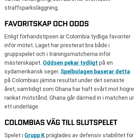
straffsparksläggning.
FAVORITSKAP OCH ODDS
Enligt förhandstipsen är Colombia tydliga favoriter
inför mötet. Laget har presterat bra både i
gruppspelet och i träningsmatcherna inför
mästerskapet.
Oddsen pekar tydligt
på en
sydamerikansk seger.
Spelbolagen baserar detta
på Colombias jämna resultat under det senaste
året, samtidigt som Ghana har haft svårt mot högre
rankat motstånd. Ghana går därmed in i matchen ur
ett underläge.
COLOMBIAS VÄG TILL SLUTSPELET
Spelet i
Grupp K
präglades av defensiv stabilitet för