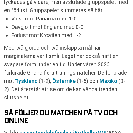
lyckades gå vidare, men avslutade gruppspelet med
en förlust. Gruppspelet summeras så här:
Vinst mot Panama med 1-0
Oavgjort mot England med 0-0
Förlust mot Kroatien med 1-2
Med två gjorda och två insläppta mål har
marginalerna varit små. Laget har också haft en
svagare form under en tid. Under våren 2026
förlorade Ghana flera träningsmatcher. De förlorade
mot
Tyskland
(1-2),
Österrike
(1-5) och
Mexiko
(0-
2). Det återstår att se om de kan vända trenden i
slutspelet.
SÅ FÖLJER DU MATCHEN PÅ TV OCH
ONLINE
Vill du
se sextondelsfinalen i Fotbolls-VM
2026?