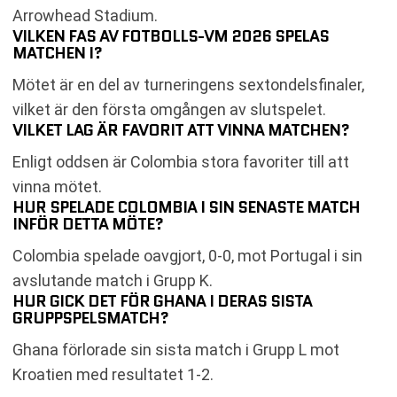
Arrowhead Stadium.
VILKEN FAS AV FOTBOLLS-VM 2026 SPELAS
MATCHEN I?
Mötet är en del av turneringens sextondelsfinaler,
vilket är den första omgången av slutspelet.
VILKET LAG ÄR FAVORIT ATT VINNA MATCHEN?
Enligt oddsen är Colombia stora favoriter till att
vinna mötet.
HUR SPELADE COLOMBIA I SIN SENASTE MATCH
INFÖR DETTA MÖTE?
Colombia spelade oavgjort, 0-0, mot Portugal i sin
avslutande match i Grupp K.
HUR GICK DET FÖR GHANA I DERAS SISTA
GRUPPSPELSMATCH?
Ghana förlorade sin sista match i Grupp L mot
Kroatien med resultatet 1-2.