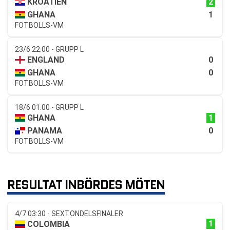
2
KROATIEN
1
GHANA
FOTBOLLS-VM
23/6 22:00 - GRUPP L
0
ENGLAND
0
GHANA
FOTBOLLS-VM
18/6 01:00 - GRUPP L
1
GHANA
0
PANAMA
FOTBOLLS-VM
RESULTAT INBÖRDES MÖTEN
4/7 03:30 - SEXTONDELSFINALER
1
COLOMBIA