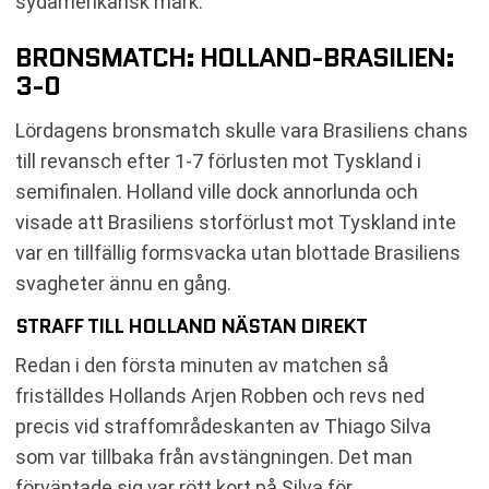
sydamerikansk mark.
BRONSMATCH: HOLLAND-BRASILIEN:
3-0
Lördagens bronsmatch skulle vara Brasiliens chans
till revansch efter 1-7 förlusten mot Tyskland i
semifinalen. Holland ville dock annorlunda och
visade att Brasiliens storförlust mot Tyskland inte
var en tillfällig formsvacka utan blottade Brasiliens
svagheter ännu en gång.
STRAFF TILL HOLLAND NÄSTAN DIREKT
Redan i den första minuten av matchen så
friställdes Hollands Arjen Robben och revs ned
precis vid straffområdeskanten av Thiago Silva
som var tillbaka från avstängningen. Det man
förväntade sig var rött kort på Silva för