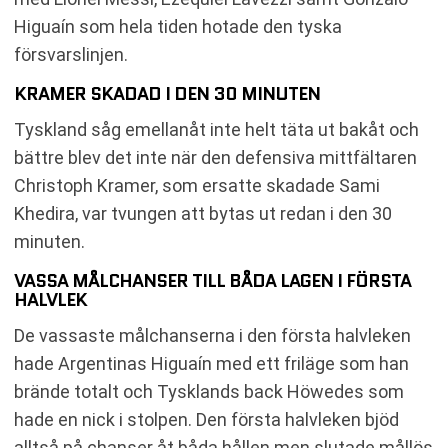
Higuaín som hela tiden hotade den tyska
försvarslinjen.
KRAMER SKADAD I DEN 30 MINUTEN
Tyskland såg emellanåt inte helt täta ut bakåt och
bättre blev det inte när den defensiva mittfältaren
Christoph Kramer, som ersatte skadade Sami
Khedira, var tvungen att bytas ut redan i den 30
minuten.
VASSA MÅLCHANSER TILL BÅDA LAGEN I FÖRSTA
HALVLEK
De vassaste målchanserna i den första halvleken
hade Argentinas Higuaín med ett friläge som han
brände totalt och Tysklands back Höwedes som
hade en nick i stolpen. Den första halvleken bjöd
alltså på chanser åt båda hållen men slutade mållös