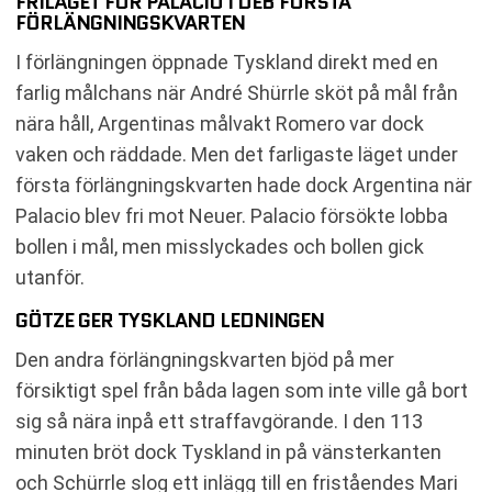
FRILÄGET FÖR PALACIO I DEB FÖRSTA
FÖRLÄNGNINGSKVARTEN
I förlängningen öppnade Tyskland direkt med en
farlig målchans när André Shürrle sköt på mål från
nära håll, Argentinas målvakt Romero var dock
vaken och räddade. Men det farligaste läget under
första förlängningskvarten hade dock Argentina när
Palacio blev fri mot Neuer. Palacio försökte lobba
bollen i mål, men misslyckades och bollen gick
utanför.
GÖTZE GER TYSKLAND LEDNINGEN
Den andra förlängningskvarten bjöd på mer
försiktigt spel från båda lagen som inte ville gå bort
sig så nära inpå ett straffavgörande. I den 113
minuten bröt dock Tyskland in på vänsterkanten
och Schürrle slog ett inlägg till en friståendes Mari