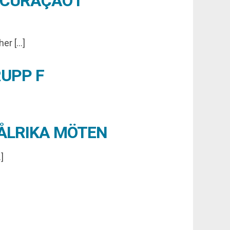
 CURAÇAO I
her […]
UPP F
MÅLRIKA MÖTEN
]