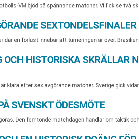
tbolls-VM bjöd på spännande matcher. Vi fick se två skrä
GÖRANDE SEXTONDELSFINALER
där en förlust innebär att turneringen är över. Brasilien
OCH HISTORISKA SKRÄLLAR 
r klara efter sex avgörande matcher. Sverige gick vidare 
PÅ SVENSKT ÖDESMÖTE
vgöras. Den femtonde matchdagen handlar om taktik och