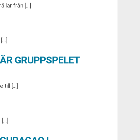
llar från […]
 […]
NÄR GRUPPSPELET
till […]
 […]