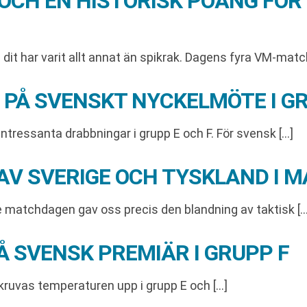
OCH EN HISTORISK POÄNG FÖR
dit har varit allt annat än spikrak. Dagens fyra VM-matc
 PÅ SVENSKT NYCKELMÖTE I GR
tressanta drabbningar i grupp E och F. För svensk […]
AV SVERIGE OCH TYSKLAND I 
de matchdagen gav oss precis den blandning av taktisk […
 SVENSK PREMIÄR I GRUPP F
 skruvas temperaturen upp i grupp E och […]