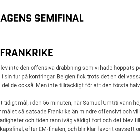
DAGENS SEMIFINAL
 FRANKRIKE
lev inte den offensiva drabbning som vi hade hoppats på.
 sin tur på kontringar. Belgien fick trots det en del vas
del de också. Men inte tillräckligt för att den första hal
tt tidigt mål, i den 56 minuten, när Samuel Umtiti vann h
er målet så satsade Frankrike än mindre offensivt och vil
rligheter och tiden rann iväg väldigt fort och det blev till
kapsfinal, efter EM-finalen, och blir klar favorit oavsett 