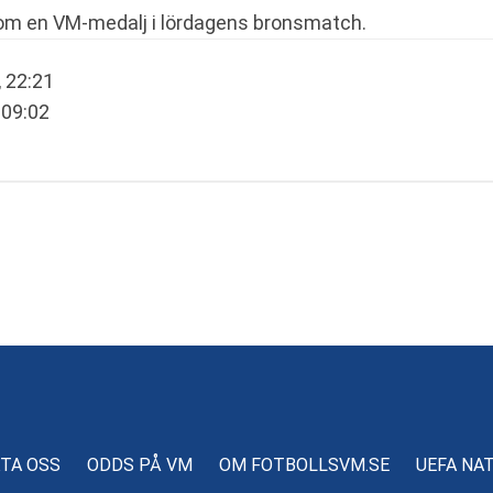
 om en VM-medalj i lördagens bronsmatch.
, 22:21
 09:02
TA OSS
ODDS PÅ VM
OM FOTBOLLSVM.SE
UEFA NA