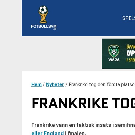
SPEL
Hem
/
Nyheter
/
Frankrike tog den första platsen
FRANKRIKE TOG
Frankrike vann en taktisk insats i semifin
eller England
i finalen.